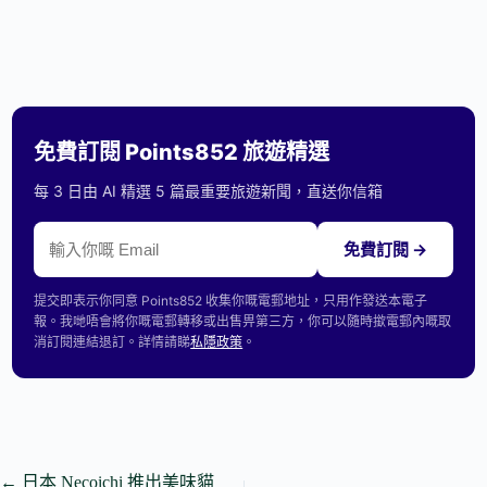
免費訂閱 Points852 旅遊精選
每 3 日由 AI 精選 5 篇最重要旅遊新聞，直送你信箱
免費訂閱 →
提交即表示你同意 Points852 收集你嘅電郵地址，只用作發送本電子
報。我哋唔會將你嘅電郵轉移或出售畀第三方，你可以隨時撳電郵內嘅取
消訂閱連結退訂。詳情請睇
私隱政策
。
←
日本 Necoichi 推出美味貓