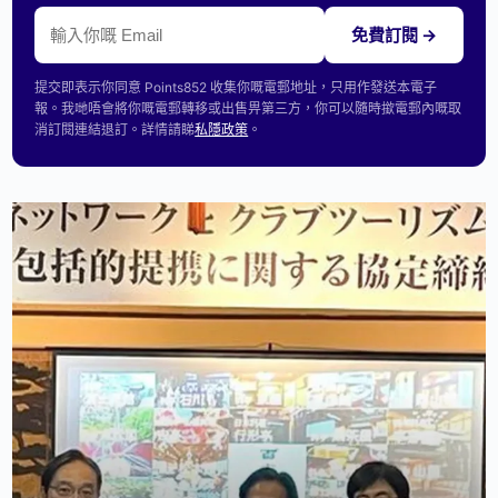
免費訂閱 →
提交即表示你同意 Points852 收集你嘅電郵地址，只用作發送本電子
報。我哋唔會將你嘅電郵轉移或出售畀第三方，你可以隨時撳電郵內嘅取
消訂閱連結退訂。詳情請睇
私隱政策
。