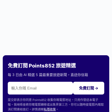
免費訂閱 Points852 旅遊精選
每 3 日由 AI 精選 5 篇最重要旅遊新聞，直送你信箱
免費訂閱 →
提交即表示你同意 Points852 收集你嘅電郵地址，只用作發送本電子
報。我哋唔會將你嘅電郵轉移或出售畀第三方，你可以隨時撳電郵內嘅取
消訂閱連結退訂。詳情請睇
私隱政策
。