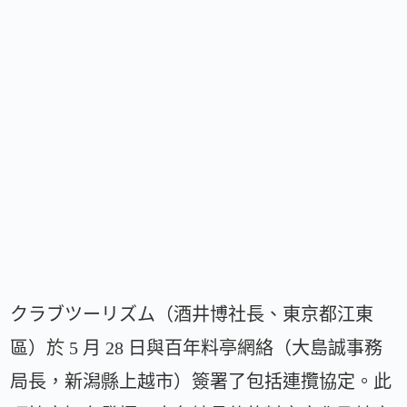
クラブツーリズム（酒井博社長、東京都江東
區）於 5 月 28 日與百年料亭網絡（大島誠事務
局長，新潟縣上越市）簽署了包括連攬協定。此