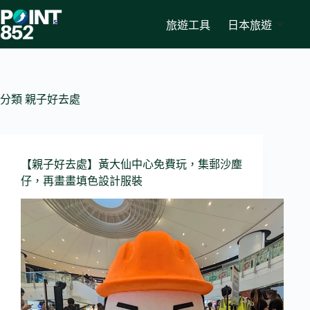
Skip
to
旅遊工具
日本旅遊
content
分類
親子好去處
【親子好去處】黃大仙中心免費玩，集郵沙塵
仔，再畫畫填色設計服裝