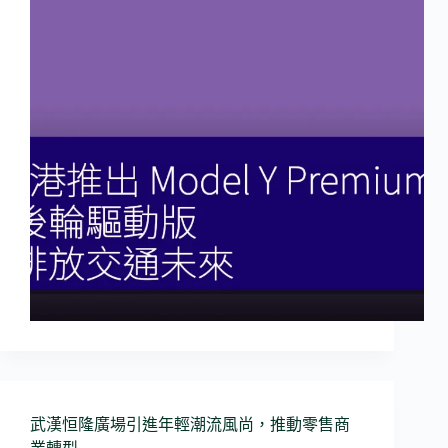
武漢恒隆廣場引進年輕潮流風尚，推動零售商