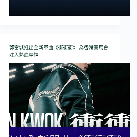
郭富城推出全新單曲《衝衝衝》 為香港賽馬會
注入熱血精神