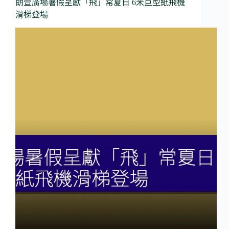
朗壹廣場暑假呈獻「飛」常夏日 6米巨型紙飛機
滑梯登場