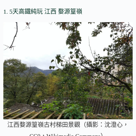
1. 5天高鐵純玩 江西 婺源篁嶺
江西婺源篁嶺古村梯田景觀（攝影：沈澄心，
CC0，Wikimedia Commons）