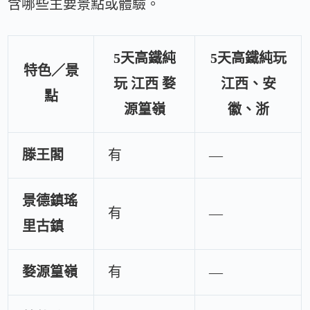
含哪些主要景點或體驗。
5天高鐵純
5天高鐵純玩
特色／景
玩 江西 婺
江西、安
點
源篁嶺
徽、浙
滕王閣
有
—
景德鎮瑤
有
—
里古鎮
婺源篁嶺
有
—