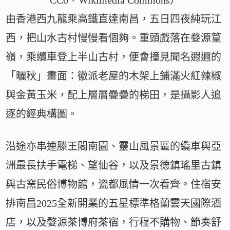
由香港西九龍乘高鐵直達南昌，五日四夜純玩江
西，把山水古村慢慢看個夠。重頭戲落在婺源篁
嶺，乘纜車登上半山古村，便會撞見聞名遐邇的
「曬秋」畫面：徽派老屋的木架上鋪滿火紅辣椒
與金黃玉米，配上層層疊疊的梯田，是攝影人追
逐的經典構圖。
沿途亦串連滕王閣南園、靈山風景區的纜車與亞
洲最長扶手電梯、望仙谷，以及景德鎮瑤里古鎮
與古窯民俗博物館，瓷都風情一次看齊。住宿安
排南昌2025全新開業的五星標準格蘭雲天國際酒
店，以及婺源茶博府茶宿，行程不購物、節奏舒