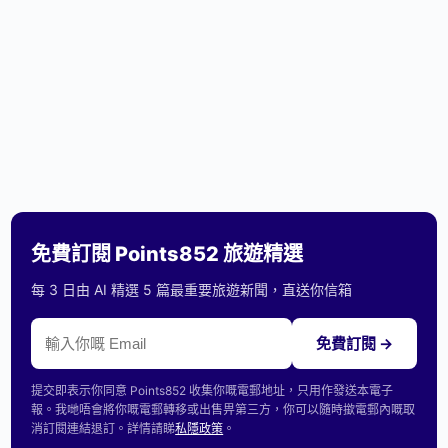
免費訂閱 Points852 旅遊精選
每 3 日由 AI 精選 5 篇最重要旅遊新聞，直送你信箱
免費訂閱 →
提交即表示你同意 Points852 收集你嘅電郵地址，只用作發送本電子
報。我哋唔會將你嘅電郵轉移或出售畀第三方，你可以隨時撳電郵內嘅取
消訂閱連結退訂。詳情請睇
私隱政策
。