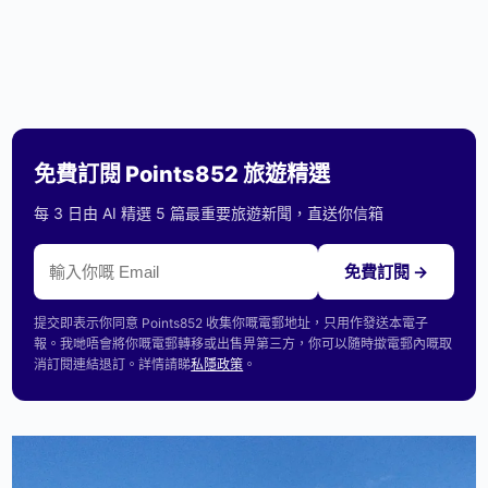
免費訂閱 Points852 旅遊精選
每 3 日由 AI 精選 5 篇最重要旅遊新聞，直送你信箱
免費訂閱 →
提交即表示你同意 Points852 收集你嘅電郵地址，只用作發送本電子
報。我哋唔會將你嘅電郵轉移或出售畀第三方，你可以隨時撳電郵內嘅取
消訂閱連結退訂。詳情請睇
私隱政策
。