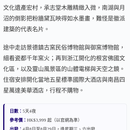
文化遺產宏村，承志堂木雕精緻入微，南湖與月
沼的倒影把粉牆黛瓦映得如水墨畫，難怪是徽派
建築的代表名片。
途中走訪景德鎮古窯民俗博物館與御窯博物館，
細看瓷都千年窯火；再到浙江開化的根宮佛國文
化區，以及靈山風景區的山體電梯與天空之鏡。
住宿安排開化當地五星標準國際大酒店與南昌四
星萬達美華酒店，行程不購物。
日數：
5天4夜
參考價：
HK$3,999 起（以官網為準）
出發：
4月8日至8月29日，逢星期三、六出發