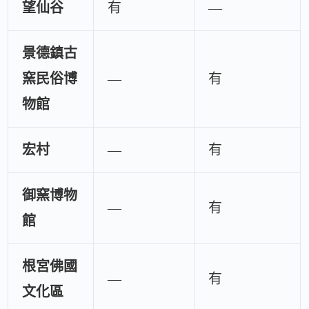
望仙谷
有
—
景德鎮古
窯民俗博
—
有
物館
宏村
—
有
御窯博物
—
有
館
根宮佛國
—
有
文化區