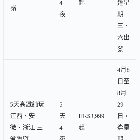
4
起
逢星
嶺
夜
期
三、
六出
發
4月8
日至
8月
5天高鐵純玩
5
29
江西、安
天
HK$3,999
日，
徽、浙江 三
4
起
逢星
省聯遊
夜
期