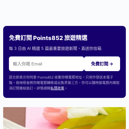
免費訂閱 Points852 旅遊精選
每 3 日由 AI 精選 5 篇最重要旅遊新聞，直送你信箱
免費訂閱 →
提交即表示你同意 Points852 收集你嘅電郵地址，只用作發送本電子
報。我哋唔會將你嘅電郵轉移或出售畀第三方，你可以隨時撳電郵內嘅取
消訂閱連結退訂。詳情請睇
私隱政策
。