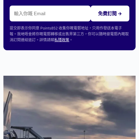
免費訂閱 →
提交即表示你同意 Points852 收集你嘅電郵地址，只用作發送本電子
報。我哋唔會將你嘅電郵轉移或出售畀第三方，你可以隨時撳電郵內嘅取
消訂閱連結退訂。詳情請睇
私隱政策
。