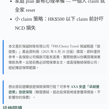
家庭 plan 要有心理準備 — 一個人 claim 就
全家 reset
小 claim 策略：HK$500 以下 claim 前計吓
NCD 損失
本文基於保誠財險有限公司「PRUChoice Travel 保誠精選『旅
遊樂』」產品資料冊（2025 年 6 月 26 日版）撰寫，資料僅供
參考。各保險公司條款可能有差異，實際賠償以你購買嘅保單
條款為準。出發前務必詳閱保單全文，或直接聯絡保險公司 /
經紀確認保障範圍。
想出發前選購旅遊保險保障行程？可參考
AXA 安盛「卓越優
遊樂」旅遊保險
（聯盟連結，經此投保我哋或會獲得佣金，不
影響你的保費）。
延伸閱讀