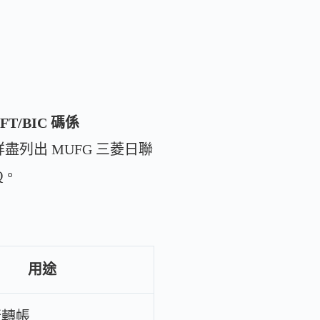
T/BIC 碼係
盡列出 MUFG 三菱日聯
Q。
用途
行轉帳