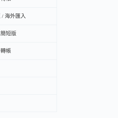
 / 海外匯入
統簡短版
行轉帳