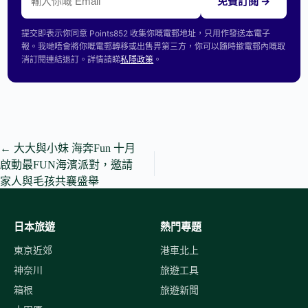
免費訂閱 →
提交即表示你同意 Points852 收集你嘅電郵地址，只用作發送本電子
報。我哋唔會將你嘅電郵轉移或出售畀第三方，你可以隨時撳電郵內嘅取
消訂閱連結退訂。詳情請睇
私隱政策
。
←
大大與小妹 海奔Fun 十月
啟動最FUN海濱派對，邀請
家人與毛孩共襄盛舉
日本旅遊
熱門專題
東京近郊
港車北上
神奈川
旅遊工具
箱根
旅遊新聞