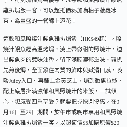
雞扒焗飯一客，可以超抵價$5加購柚子菠蘿冰
茶，為豐盛的一餐錦上添花！
這款和風照燒汁鰻魚雞扒焗飯（HK$49起），照
燒汁鰻魚經高溫烤焗，澆上帶微甜的照燒汁，迫
出鰻魚肉的惹味油香，留下滿腔濃郁滋味。雞扒
先煎後焗，全面鎖住肉質的鮮味與嫩滑口感，啖
啖Juicy入口。再鋪上金黃芝士，焗到微焦拉絲，
配上底層掛滿濃郁和風照燒汁的米飯，一試傾
心。想感受四重享受？就要把握快閃優惠，在9
月16日至29日期間，於午市或晚市享用和風照燒
汁鰻魚雞扒焗飯一客，以超筍價$5加購原價$20