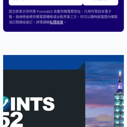
提交即表示你同意 Points852 收集你嘅電郵地址，只用作發送本電子
報。我哋唔會將你嘅電郵轉移或出售畀第三方，你可以隨時撳電郵內嘅取
消訂閱連結退訂。詳情請睇
私隱政策
。