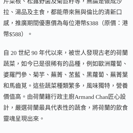
芹菜根、松露野菌及菊苣籽等，無論是做成沙
拉、湯品及主食，都能帶來無與倫比的清新口
感，推廣期間優惠價為每位港幣$388（原價：港
幣$588）。
自 20 世紀 90 年代以來，被世人發現古老的荷蘭
蔬菜，如今已是很稀有的品種，例如歐洲蘿蔔、
婆羅門參、菊芋、蕪菁、苤藍、黑蘿蔔、蕪菁葉
和馬齒莧。這些蔬菜種類繁多，風味獨特，營養
價值高。由荷蘭籍行政主廚Armand Chan匠心設
計，嚴選荷蘭最具代表性的蔬食，將荷蘭的飲食
靈魂呈現出來。