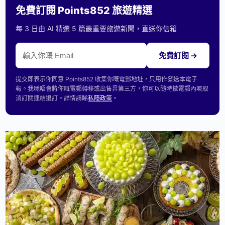
免費訂閱 Points852 旅遊精選
每 3 日由 AI 精選 5 篇最重要旅遊新聞，直送你信箱
免費訂閱 →
提交即表示你同意 Points852 收集你嘅電郵地址，只用作發送本電子
報。我哋唔會將你嘅電郵轉移或出售畀第三方，你可以隨時撳電郵內嘅取
消訂閱連結退訂。詳情請睇
私隱政策
。