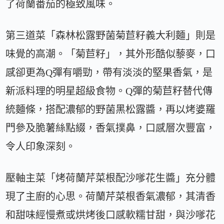
了荷蘭番茄的極致風味。
第三道菜「森林松露野菌菊苣籽義大利麵」則是
味覺的高潮。「菊苣籽」，其外形酷似藜麥，口
感卻更為Q彈有嚼勁，帶有淡淡的堅果香氣，是
新派料理的明星超級食物。Q彈的菊苣籽替代傳
統麵條，搭配濃郁的野菌黑松露醬，再以烤婆羅
門參及脆薯絲點綴，香氣撲鼻，口感層次豐富，
令人印象深刻。
壓軸主菜「烤荷蘭芹菜根配沙嗲花生醬」充分體
現了主廚的心思。荷蘭芹菜根香氣濃郁，其清香
和甜味經慢煮或烘烤後口感軟糯甘甜，與沙嗲花