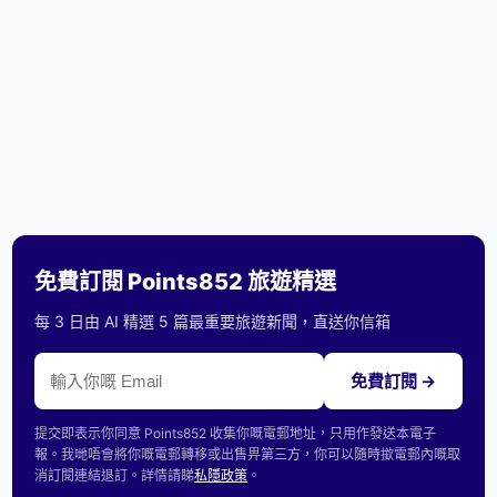
免費訂閱 Points852 旅遊精選
每 3 日由 AI 精選 5 篇最重要旅遊新聞，直送你信箱
免費訂閱 →
提交即表示你同意 Points852 收集你嘅電郵地址，只用作發送本電子
報。我哋唔會將你嘅電郵轉移或出售畀第三方，你可以隨時撳電郵內嘅取
消訂閱連結退訂。詳情請睇
私隱政策
。