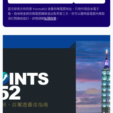
提交即表示你同意 Points852 收集你嘅電郵地址，只用作發送本電子
報。我哋唔會將你嘅電郵轉移或出售畀第三方，你可以隨時撳電郵內嘅取
消訂閱連結退訂。詳情請睇
私隱政策
。