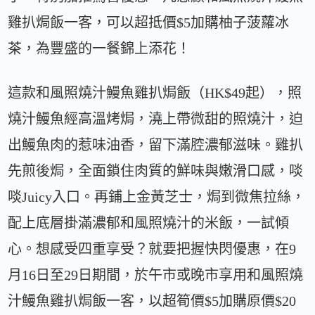
雞扒焗飯一客，可以超抵價$5加購柚子菠蘿冰
茶，為豐盛的一餐錦上添花！
這款和風照燒汁鰻魚雞扒焗飯（HK$49起），照
燒汁鰻魚經高溫烤焗，澆上帶微甜的照燒汁，迫
出鰻魚肉的惹味油香，留下滿腔濃郁滋味。雞扒
先煎後焗，全面鎖住肉質的鮮味與嫩滑口感，啖
啖Juicy入口。再鋪上金黃芝士，焗到微焦拉絲，
配上底層掛滿濃郁和風照燒汁的米飯，一試傾
心。想感受四重享受？就要把握快閃優惠，在9
月16日至29日期間，於午市或晚市享用和風照燒
汁鰻魚雞扒焗飯一客，以超筍價$5加購原價$20