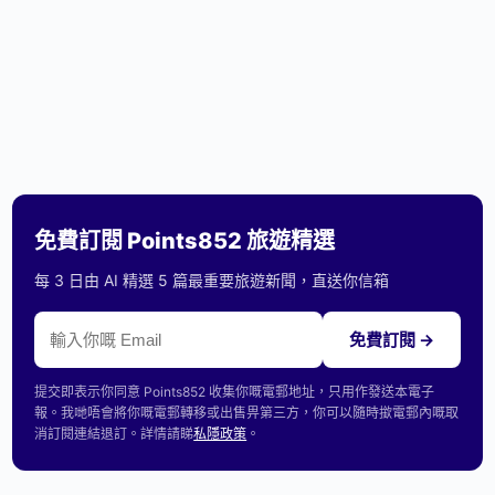
免費訂閱 Points852 旅遊精選
每 3 日由 AI 精選 5 篇最重要旅遊新聞，直送你信箱
免費訂閱 →
提交即表示你同意 Points852 收集你嘅電郵地址，只用作發送本電子
報。我哋唔會將你嘅電郵轉移或出售畀第三方，你可以隨時撳電郵內嘅取
消訂閱連結退訂。詳情請睇
私隱政策
。