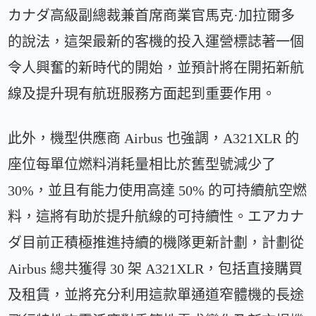
カナダ高級副總裁兼首席商業官馬克·加拉爾多
的說法，這架最新的客機的投入運營標誌著一個
令人興奮的新時代的開始，並預計將在開拓新航
線及提升現有航班服務方面起到重要作用。
此外，機型供應商 Airbus 也強調，A321XLR 的
座位每單位燃料消耗量相比於舊型號減少了
30%，並且有能力使用高達 50% 的可持續航空燃
料，這將有助於提升航線的可持續性。エアカナ
ダ目前正積極推進持續的機隊更新計劃，計劃從
Airbus 總共獲得 30 架 A321XLR，包括直接購買
及租賃，並將充分利用這款單通道窄體機的長途