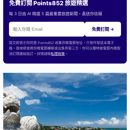
免費訂閱 Points852 旅遊精選
每 3 日由 AI 精選 5 篇最重要旅遊新聞，直送你信箱
免費訂閱 →
提交即表示你同意 Points852 收集你嘅電郵地址，只用作發送本電子
報。我哋唔會將你嘅電郵轉移或出售畀第三方，你可以隨時撳電郵內嘅取
消訂閱連結退訂。詳情請睇
私隱政策
。