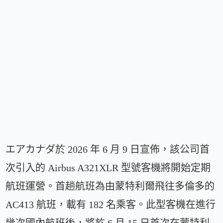
エアカナダ於 2026 年 6 月 9 日宣佈，該公司首
次引入的 Airbus A321XLR 型號客機將開始定期
航班運營。首趟航班為由蒙特利爾飛往多倫多的
AC413 航班，載有 182 名乘客。此型客機在進行
幾次國內航班後，將於 6 月 15 日首次在蒙特利