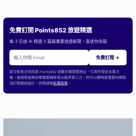
免費訂閱 Points852 旅遊精選
每 3 日由 AI 精選 5 篇最重要旅遊新聞，直送你信箱
免費訂閱 →
提交即表示你同意 Points852 收集你嘅電郵地址，只用作發送本電子
報。我哋唔會將你嘅電郵轉移或出售畀第三方，你可以隨時撳電郵內嘅取
消訂閱連結退訂。詳情請睇
私隱政策
。