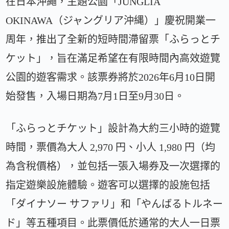
在日本沖繩，主題公園「JUNGLIA
OKINAWA（ジャングリア沖縄）」慶祝開業一
周年，推出了全新的短時間滯留票「ふらっとチ
ケット」，旨在滿足希望在有限時間內高效遊覽
公園的遊客需求。該票券將於2026年6月10日開
始發售，入場日期為7月1日至9月30日。
「ふらっとチケット」設計為大約三小時的遊覽
時間，票價為大人 2,970 円、小人 1,980 円（均
為含稅價格），並包括一張入場券及一次選擇的
指定遊樂設施體驗。遊客可以選擇的設施包括
「ダイナソー サファリ」和「やんばるトルネー
ド」等五種項目。此票價低於通常的大人一日票