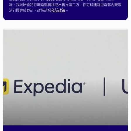
報。我哋唔會將你嘅電郵轉移或出售畀第三方，你可以隨時撳電郵內嘅取
消訂閱連結退訂。詳情請睇
私隱政策
。