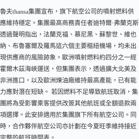
魯夫thansa集團宣布，旗下航空公司的噴射燃料供
應維持穩定。集團最高商務責任者迪特爾·弗蘭克斯
透過聲明指出，法蘭克福、慕尼黑、蘇黎世、維也
納、布魯塞爾及羅馬這六個主要樞紐機場，均未出
現供應商的風險跡象。歐洲噴射燃料約四分之一經
霍爾木茲海峽運送，但集團表示，透過擴大北美及
非洲進口，以及歐洲煉油廠維持最高產能，已有能
力應對潛在短缺。 若因燃料不足導致航班取消，集
團將為受影響乘客提供改簽其他航班或全額退款兩
項選擇。此安排適用於集團旗下所有航空公司。同
時，合作夥伴航空公司亦計劃在今夏旺季維持接近
完整的航班時間表。