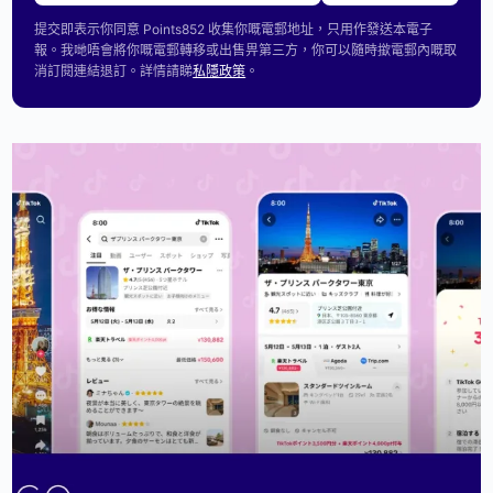
提交即表示你同意 Points852 收集你嘅電郵地址，只用作發送本電子
報。我哋唔會將你嘅電郵轉移或出售畀第三方，你可以隨時撳電郵內嘅取
消訂閱連結退訂。詳情請睇
私隱政策
。