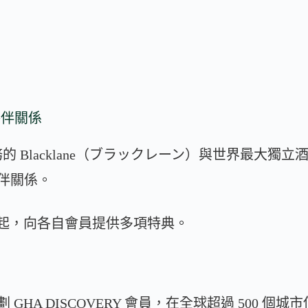
結夥伴關係
lacklane（ブラックレーン）與世界最大獨立酒店品牌聯
結夥伴關係。
 8 日起，向各自會員提供多項特典。
劃 GHA DISCOVERY 會員，在全球超過 500 