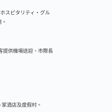
リー・ホスピタリティ・グル
使用。
裕層旅客提供機場送迎、市際長
00 家酒店及度假村。