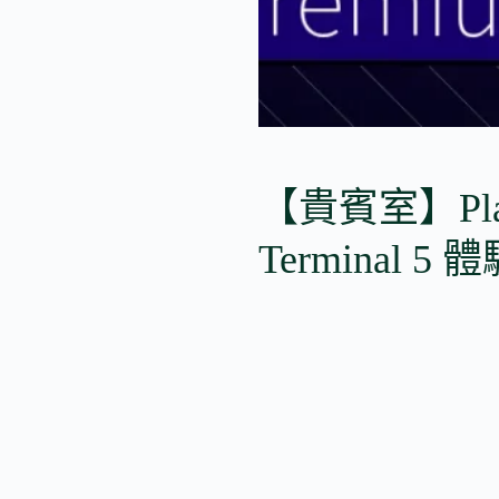
【貴賓室】Plaza
Terminal 5 