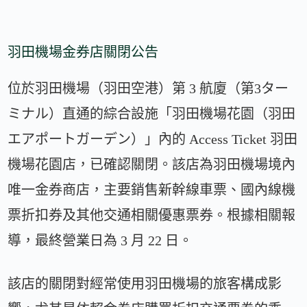
羽田機場金券店關閉公告
位於羽田機場（羽田空港）第 3 航廈（第3ター
ミナル）直通的綜合設施「羽田機場花園（羽田
エアポートガーデン）」內的 Access Ticket 羽田
機場花園店，已確認關閉。該店為羽田機場境內
唯一金券商店，主要銷售新幹線車票、國內線機
票折扣券及其他交通相關優惠票券。根據相關報
導，最終營業日為 3 月 22 日。
該店的關閉對經常使用羽田機場的旅客構成影