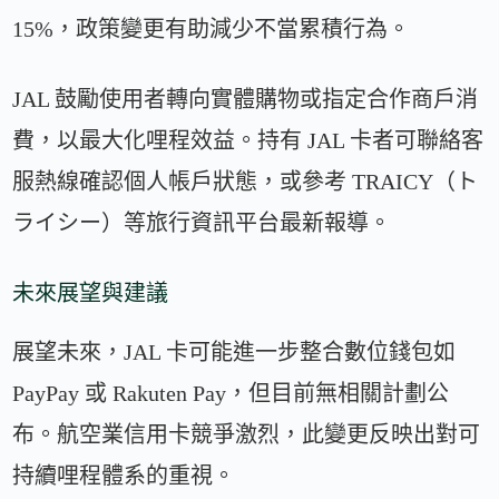
15%，政策變更有助減少不當累積行為。
JAL 鼓勵使用者轉向實體購物或指定合作商戶消
費，以最大化哩程效益。持有 JAL 卡者可聯絡客
服熱線確認個人帳戶狀態，或參考 TRAICY（ト
ライシー）等旅行資訊平台最新報導。
未來展望與建議
展望未來，JAL 卡可能進一步整合數位錢包如
PayPay 或 Rakuten Pay，但目前無相關計劃公
布。航空業信用卡競爭激烈，此變更反映出對可
持續哩程體系的重視。