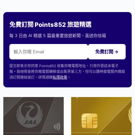
免費訂閱 Points852 旅遊精選
每 3 日由 AI 精選 5 篇最重要旅遊新聞，直送你信箱
免費訂閱 →
提交即表示你同意 Points852 收集你嘅電郵地址，只用作發送本電子
報。我哋唔會將你嘅電郵轉移或出售畀第三方，你可以隨時撳電郵內嘅取
消訂閱連結退訂。詳情請睇
私隱政策
。