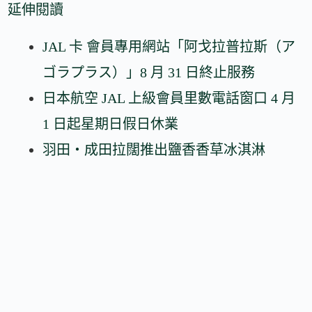
延伸閱讀
JAL 卡 會員專用網站「阿戈拉普拉斯（ア
ゴラプラス）」8 月 31 日終止服務
日本航空 JAL 上級會員里數電話窗口 4 月
1 日起星期日假日休業
羽田・成田拉闊推出鹽香香草冰淇淋