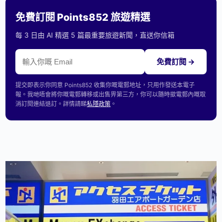
免費訂閱 Points852 旅遊精選
每 3 日由 AI 精選 5 篇最重要旅遊新聞，直送你信箱
免費訂閱 →
提交即表示你同意 Points852 收集你嘅電郵地址，只用作發送本電子
報。我哋唔會將你嘅電郵轉移或出售畀第三方，你可以隨時撳電郵內嘅取
消訂閱連結退訂。詳情請睇
私隱政策
。