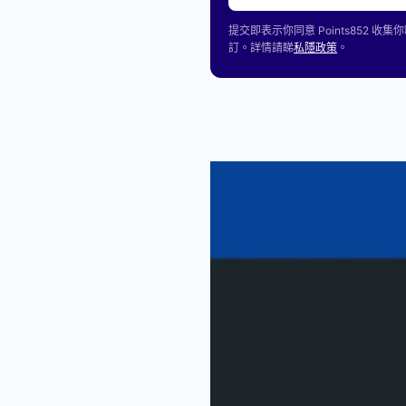
提交即表示你同意 Points85
訂。詳情請睇
私隱政策
。