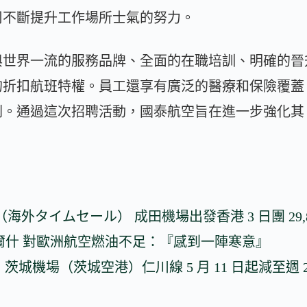
司不斷提升工作場所士氣的努力。
與世界一流的服務品牌、全面的在職培訓、明確的晉
的折扣航班特權。員工還享有廣泛的醫療和保險覆蓋
通過這次招聘活動，國泰航空旨在進一步強化其 wor
（海外タイムセール） 成田機場出發香港 3 日團 29,8
·沃爾什 對歐洲航空燃油不足：『感到一陣寒意』
K）茨城機場（茨城空港）仁川線 5 月 11 日起減至週 