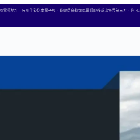
2 收集你嘅電郵地址，只用作發送本電子報。我哋唔會將你嘅電郵轉移或出售畀第三方，你