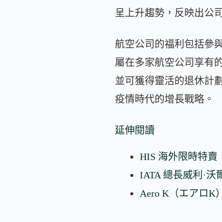
呈上升趨勢，反映出公
航空公司的福利包括參
屬在多家航空公司享有
並可獲得靈活的退休計劃。
疫情時代的增長戰略。
延伸閱讀
HIS 海外限時特賣
IATA 總長威利
Aero K（エアロ