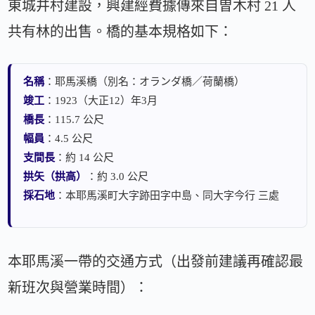
東城井村建設，興建經費據傳來自曽木村 21 人
共有林的出售。橋的基本規格如下：
名稱
：耶馬溪橋（別名：オランダ橋／荷蘭橋）
竣工
：1923（大正12）年3月
橋長
：115.7 公尺
幅員
：4.5 公尺
支間長
：約 14 公尺
拱矢（拱高）
：約 3.0 公尺
採石地
：本耶馬溪町大字跡田字中島、同大字今行 三處
本耶馬溪一帶的交通方式（出發前建議再確認最
新班次與營業時間）：