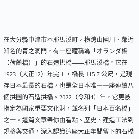
在大分縣中津市本耶馬溪町，橫跨山國川、鄰近
知名的青之洞門，有一座暱稱為「オランダ橋
（荷蘭橋）」的石造拱橋——耶馬溪橋。它在
1923（大正12）年完工，橋長 115.7 公尺，是現
存日本最長的石橋，也是全日本唯一一座連續八
個拱圈的石造拱橋。2022（令和4）年，它更被
指定為國家重要文化財，並名列「日本百名橋」
之一。這篇文章帶你由看點、歷史、建造工法到
規格與交通，深入認識這座大正年間留下的石橋