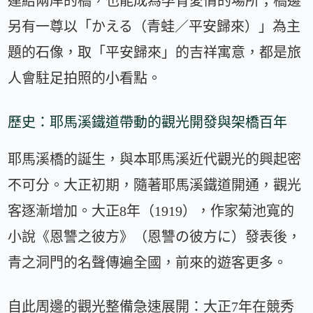
連結兩岸的橋，也能成為孕育愛情的場所；橋邊
另有一尊以「かえる（青蛙／平安歸來）」為主
題的石像，取「平安歸來」的吉祥寓意，都是旅
人會駐足拍照的小看點。
歷史：耶馬溪鐵道帶動的觀光開發與架橋百年
耶馬溪橋的誕生，與本耶馬溪近代觀光的興起密
不可分。大正初期，隨著耶馬溪鐵道開通，觀光
客逐漸增加。大正8年（1919），作家菊池寬的
小說《恩讐之彼方》（恩讐の彼方に）發表後，
青之洞門的名聲傳遍全國，前來的遊客更多。
自此周邊的觀光整備急速展開：大正7年在競秀