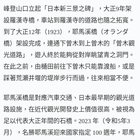
峰登山口立起「日本新三景之碑」，大正9年架
設羅漢寺橋，車站到羅漢寺的道路也隨之拓寬。
到了大正12年（1923），耶馬溪橋（オランダ
橋）架設完成，連通下曽木到上曽木的「曽木觀
光道路」，遊人終於能夠從對岸眺望青之洞門。
在此之前，由樋田前往下曽木只能靠渡船，或是
踩著荒瀬井堰的堤岸步行而過，往來相當不便。
耶馬溪橋是對應汽車交通、日本最早期的觀光道
路設施，在近代觀光開發史上價值很高，被視為
足以代表大正年間的石橋。2023 年（令和5年3
月），名勝耶馬溪迎來國家指定 100 週年，耶馬