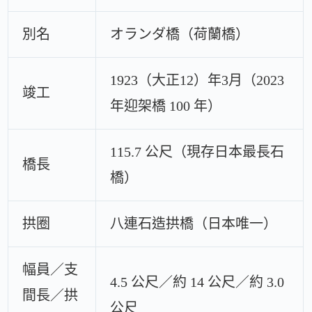
別名
オランダ橋（荷蘭橋）
1923（大正12）年3月（2023
竣工
年迎架橋 100 年）
115.7 公尺（現存日本最長石
橋長
橋）
拱圈
八連石造拱橋（日本唯一）
幅員／支
4.5 公尺／約 14 公尺／約 3.0
間長／拱
公尺