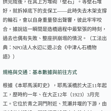
拱完成後，在其上方堆砌「壁石」。等壁石堆
好，就拆掉底下的支保工——此時失去木架支撐
的輪石，會以自身重量發出聲響，彼此牢牢咬
合。據說這一瞬間是造橋過程中最緊張的時刻，
過去也偶有失敗、整座拱崩塌的情況。（工法出
典：NPO法人水辺に遊ぶ会《中津ん石橋物
語》）
規格與交通：基本數據與前往方式
根據《本耶馬溪町史》，耶馬溪橋於大正11年起
工，歷時約一年、在大正12年（1923）3月完
工。它位於青之洞門附近、荒瀬井堰的下游，由