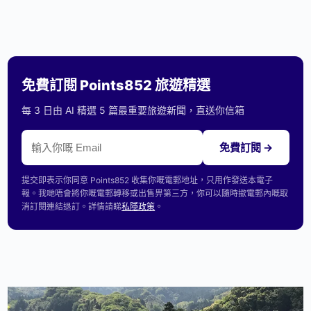
免費訂閱 Points852 旅遊精選
每 3 日由 AI 精選 5 篇最重要旅遊新聞，直送你信箱
免費訂閱 →
提交即表示你同意 Points852 收集你嘅電郵地址，只用作發送本電子
報。我哋唔會將你嘅電郵轉移或出售畀第三方，你可以隨時撳電郵內嘅取
消訂閱連結退訂。詳情請睇
私隱政策
。