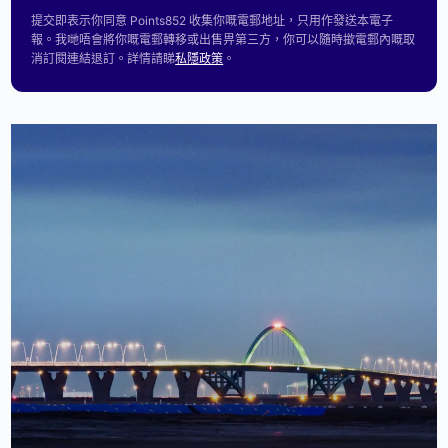
提交即表示你同意 Points852 收集你嘅電郵地址，只用作發送本電子
報。我哋唔會將你嘅電郵轉移或出售畀第三方，你可以隨時撳電郵內嘅取
消訂閱連結退訂。詳情請睇
私隱政策
。