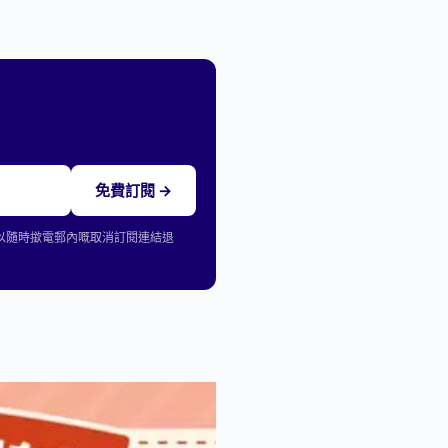
免費訂閱 →
可以隨時撳電郵內嘅取消訂閱連結退