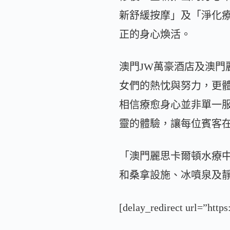
新舒緩按摩」及「淨化
正的身心煥活。
澳門JW萬豪酒店及澳
女們的熱忱與努力，更
相信療愈身心並非單一
靈的體驗，讓每位賓客
「澳門麗思卡爾頓水療中
和桑拿設施、冰噴泉及
[delay_redirect url=”ht