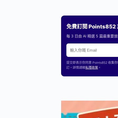
免費訂閱 Points85
每 3 日由 AI 精選 5 篇最
提交即表示你同意 Points85
訂。詳情請睇
私隱政策
。