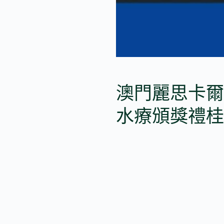
澳門麗思卡爾頓
水療頒獎禮桂