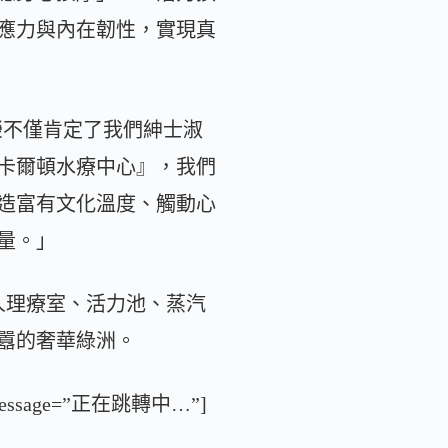
應力與內在韌性，實現真
榮不僅肯定了我們紳士淑
卡爾頓水療中心』，我們
造富有文化溫度、觸動心
量。」
人理療室、活力池、蒸汽
囂的奢華綠洲。
s=”5″ message=”正在跳轉中…”]