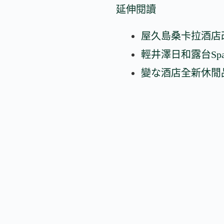
延伸閱讀
屋久島桑卡拉酒店
輕井澤日和露台Spa＆
變な酒店全新休閒品