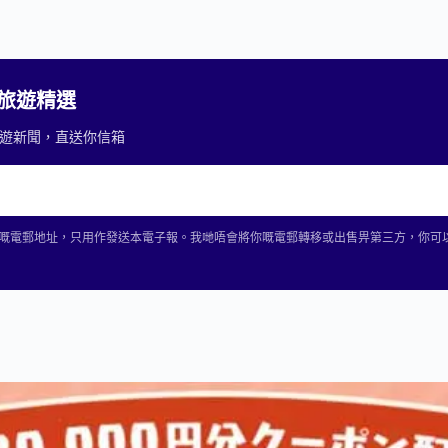
2 旅遊精選
重要旅遊新聞，直送你信箱
2 收集你嘅電郵地址，只用作發送本電子報。我哋唔會將你嘅電郵轉移或出售畀第三方，你