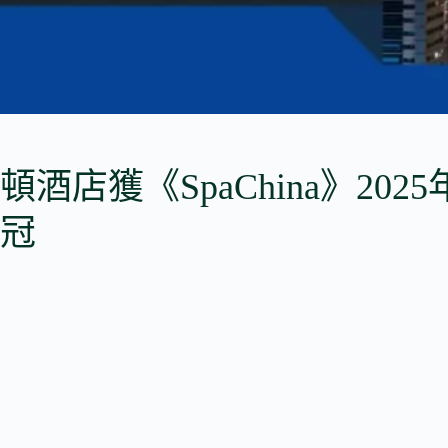
酒店獲《SpaChina》202
冠