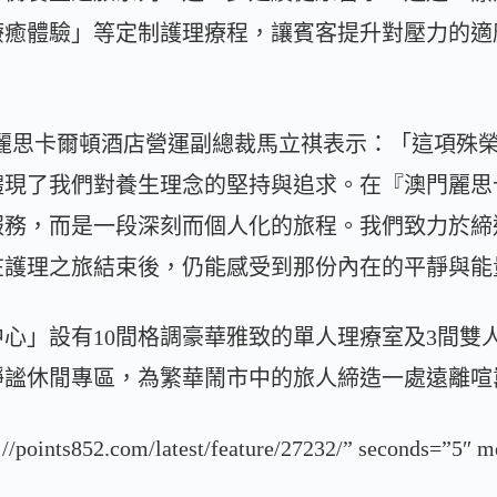
療癒體驗」等定制護理療程，讓賓客提升對壓力的適
門麗思卡爾頓酒店營運副總裁馬立祺表示：「這項殊
體現了我們對養生理念的堅持與追求。在『澳門麗思
服務，而是一段深刻而個人化的旅程。我們致力於締
在護理之旅結束後，仍能感受到那份內在的平靜與能
心」設有10間格調豪華雅致的單人理療室及3間雙
靜謐休閒專區，為繁華鬧市中的旅人締造一處遠離喧
tps://points852.com/latest/feature/27232/” second