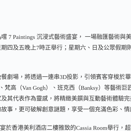
 7 Paintings 沉浸式藝術盛宴， 一場融匯藝
期四及五晚上7時正舉行；星期六、日及公眾假期則
餐劇場，將透過一連串3D投影，引領賓客穿梭於畢加索
lo）、梵高（Van Gogh）、班克西（Banksy）等
家及其代表作為靈感，將精緻美饌與互動藝術體驗完
的故事，更可破解創意謎題，享受一個充滿色彩、情
式藝術盛宴於香港美利酒店二樓雅致的Cassia Room舉