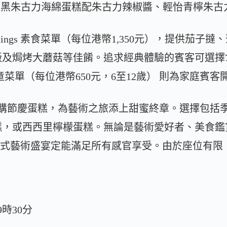
nting： 72%黑朱古力海綿蛋糕配朱古力辣椒醬、輕怡青
ntings 素食菜單（每位港幣1,350元），提供茄
焗烤大蘑菇等佳餚。追求經典體驗的賓客可選擇7 Pai
兒童菜單（每位港幣650元，6至12歲） 則為家庭賓
選購節慶蛋糕，為藝術之旅添上甜蜜終章。選擇包括
糕，或西西里檸檬蛋糕。無論是藝術愛好者、美食鑑
ngs 沉浸式藝術盛宴定能滿足所有感官享受。由於座位有
9時30分