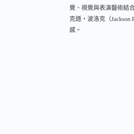
覺、視覺與表演藝術結
克遜・波洛克（Jacks
感。