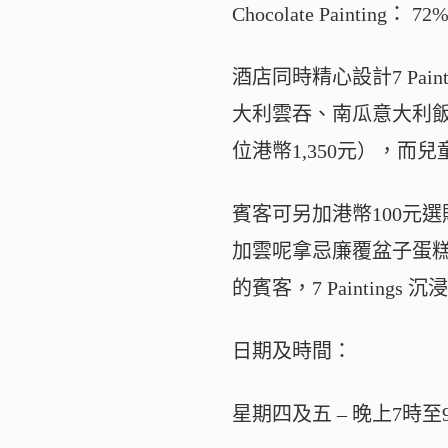
Chocolate Pai
酒店同時精心設計7 Pai
大利雲吞、南瓜意大利飯及
位港幣1,350元），而
賓客可另加港幣100元
加雲呢拿忌廉覆盆子蛋
的賓客，7 Painti
日期及時間：
星期四及五 – 晚上7時至