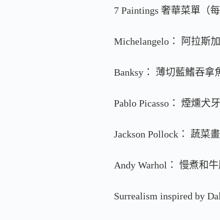
7 Paintings 奢華菜
Michelangelo： 
Banksy： 薄切藍鰭
Pablo Picasso：
Jackson Pollo
Andy Warhol： 
Surrealism inspi