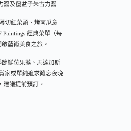
檸朱古力醬及覆盆子朱古力醬
子撻、薄切紅菜頭、烤南瓜意
ntings 經典菜單（每
客開啟藝術美食之旅。
季節鮮莓果撻、馬達加斯
賞家或單純追求難忘夜晚
限，建議提前預訂。