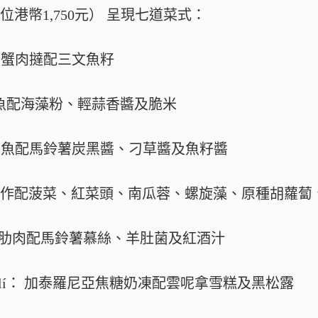
單（每位港幣1,750元） 呈現七道菜式：
阿拉斯加蟹肉撻配三文魚籽
吞拿魚配海藻粉、輕蒜香醬及脆米
 煙燻犬牙魚配馬鈴薯炭黑醬、刁草醬及魚籽醬
ck： 蔬菜畫作配菠菜、紅菜頭、南瓜蓉、螺旋藻、原種胡
慢煮和牛肋肉配馬鈴薯慕絲、羊肚菌及紅酒汁
red by Dalí： 加泰羅尼亞焦糖奶凍配雲呢拿雪糕及黑松露