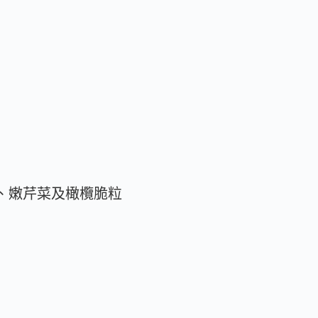
蘿蔔、嫩芹菜及橄欖脆粒