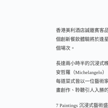
香港美利酒店誠邀賓客品嚐
個創新餐飲體驗將於逢星
個場次。
長達兩小時半的沉浸式晚
安哲羅（Michelange
每道菜式皆以一位藝術
畫創作、聆聽引人入勝
7 Paintings 沉浸