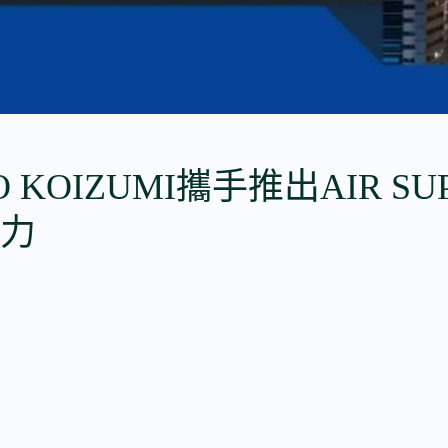
O KOIZUMI攜手推出AIR SU
力