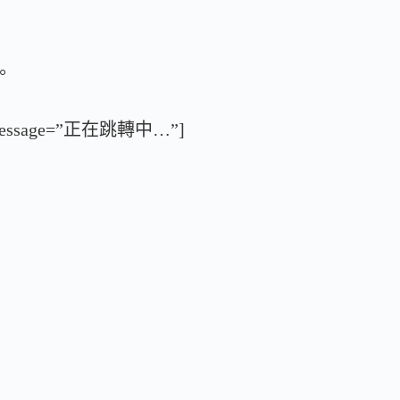
售。
s=”5″ message=”正在跳轉中…”]