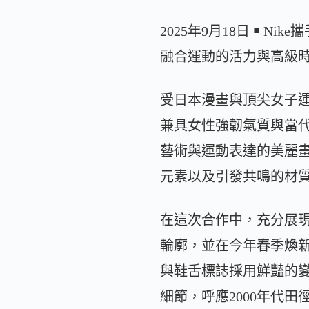
2025年9月18日 ￭ Ni
融合運動的活力與高級
受日本漫畫與頂尖女子運動員
兼具女性強韌氣質與當代創新的
藝術與運動表達的美麗
元素以及引發共鳴的材
在這次合作中，充分展現To
輪廓，並在今年春季煥新
與鞋舌標誌採用鮮豔的
細節，呼應2000年代田