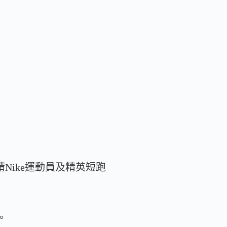
，邀請Nike運動員及精英短跑
售。