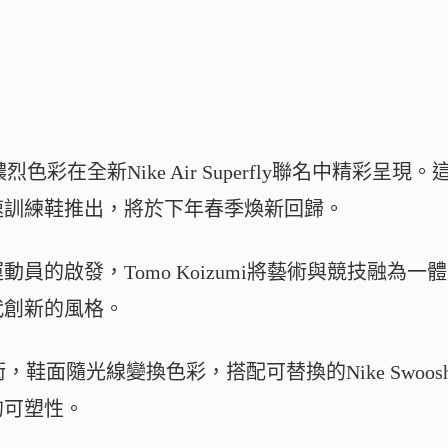
性的濃烈色彩在全新Nike Air Superfly聯名中精彩
速訓練鞋推出，將於下年春季煥新回歸。
的啟發，Tomo Koizumi將藝術與競技融為一體，讓A
代創新的風格。
大膽前衛，鞋面隨光線變換色彩，搭配可替換的Nike Swo
的可塑性。