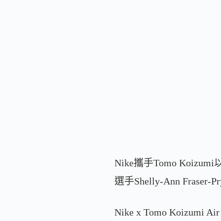
Nike攜手Tomo Koiz
選手Shelly-Ann Fraser-
Nike x Tomo Koizum