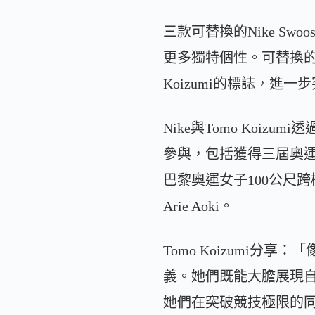
三款可替換的Nike S
更多獨特個性。可替換的
Koizumi的標誌，進
Nike與Tomo Koizu
參與，包括獲得三屆奧運金牌、
巴黎奧運女子100公尺跨欄金
Arie Aoki。
Tomo Koizumi分享：
義。她們既能大膽展現
她們在突破競技極限的