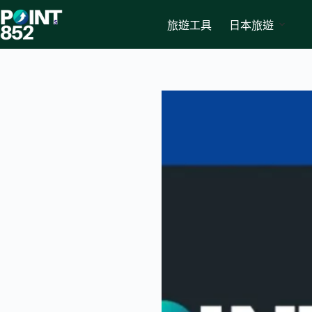
Skip
to
旅遊工具
日本旅遊
content