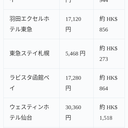
イ
円
944
羽田エクセルホ
17,120
約 HK$
テル東急
円
856
約 HK$
東急ステイ札幌
5,468 円
273
ラビスタ函館ベ
17,280
約 HK$
イ
円
864
ウェスティンホ
30,360
約 HK$
テル仙台
円
1,518