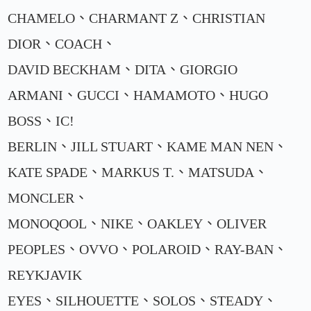
CHAMELO、CHARMANT Z、CHRISTIAN
DIOR、COACH、
DAVID BECKHAM、DITA、GIORGIO
ARMANI、GUCCI、HAMAMOTO、HUGO
BOSS、IC!
BERLIN、JILL STUART、KAME MAN NEN、
KATE SPADE、MARKUS T.、MATSUDA、
MONCLER、
MONOQOOL、NIKE、OAKLEY、OLIVER
PEOPLES、OVVO、POLAROID、RAY-BAN、
REYKJAVIK
EYES、SILHOUETTE、SOLOS、STEADY、