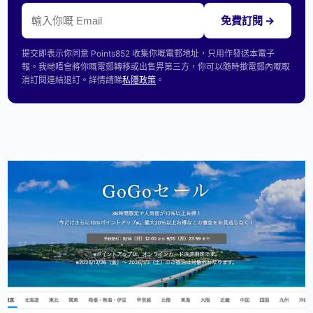
免費訂閱 →
提交即表示你同意 Points852 收集你嘅電郵地址，只用作發送本電子
報。我哋唔會將你嘅電郵轉移或出售畀第三方，你可以隨時撳電郵內嘅取
消訂閱連結退訂。詳情請睇
私隱政策
。