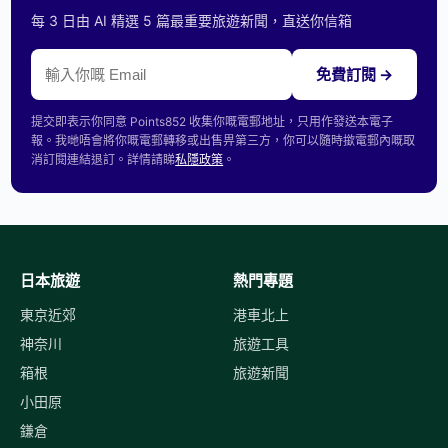
每 3 日由 AI 精選 5 篇最重要旅遊新聞，直送你信箱
免費訂閱 →
提交即表示你同意 Points852 收集你嘅電郵地址，只用作發送本電子
報。我哋唔會將你嘅電郵轉移或出售畀第三方，你可以隨時撳電郵內嘅取
消訂閱連結退訂。詳情請睇
私隱政策
。
日本旅遊
熱門專題
東京近郊
港車北上
神奈川
旅遊工具
箱根
旅遊新聞
小田原
鎌倉