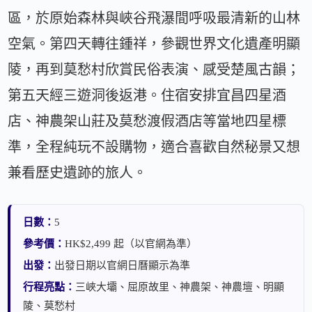
區，於原始森林與峽谷飛瀑間呼吸最清新的山林
空氣。第四天轉往鍾祥，參觀世界文化遺產明顯
陵，再到莫愁村欣賞民俗表演、感受楚風古韻；
第五天經三遊洞後返港。住宿安排宜昌四星酒
店、神農架山莊及莫愁渡假酒店等當地四星標
準，全程純玩不設購物，適合喜歡自然秘景又想
兼看歷史遺跡的旅人。
日數：
5
參考價：
HK$2,499 起（以官網為準）
出發：
出發日期以官網日曆顯示為準
行程亮點：
三峽大壩、屈原故里、神農架、神農壇、明顯
陵、莫愁村