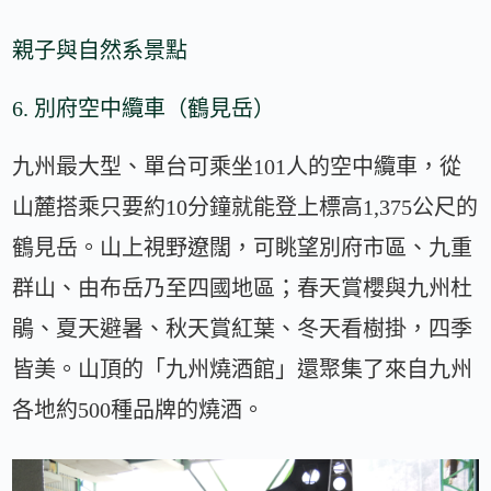
親子與自然系景點
6. 別府空中纜車（鶴見岳）
九州最大型、單台可乘坐101人的空中纜車，從
山麓搭乘只要約10分鐘就能登上標高1,375公尺的
鶴見岳。山上視野遼闊，可眺望別府市區、九重
群山、由布岳乃至四國地區；春天賞櫻與九州杜
鵑、夏天避暑、秋天賞紅葉、冬天看樹掛，四季
皆美。山頂的「九州燒酒館」還聚集了來自九州
各地約500種品牌的燒酒。