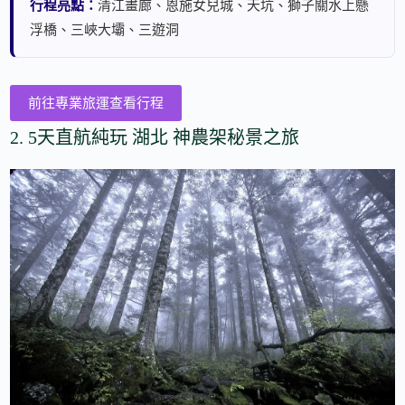
行程亮點：
清江畫廊、恩施女兒城、天坑、獅子關水上懸
浮橋、三峽大壩、三遊洞
前往專業旅運查看行程
2. 5天直航純玩 湖北 神農架秘景之旅