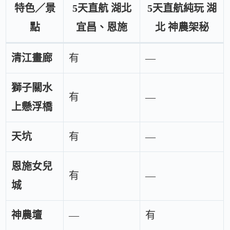
特色／景
5天直航 湖北
5天直航純玩 湖
點
宜昌、恩施
北 神農架秘
清江畫廊
有
—
獅子關水
有
—
上懸浮橋
天坑
有
—
恩施女兒
有
—
城
神農壇
—
有