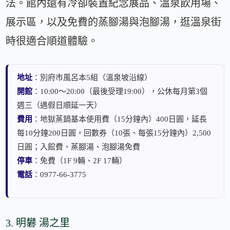
法。館內還有冷卻裝置紀念展品、溫泉飲用場、
展示區，以及免費的蒸腳湯與泡腳湯，逛溫泉街
時很適合順道體驗。
地址
：別府市風呂本5組（溫泉坡沿線）
開館
：10:00～20:00（最後受理19:00），公休每月第3個
週三（遇假日順延一天）
費用
：地獄蒸鍋基本使用費（15分鐘內）400日圓，延長
每10分鐘200日圓，回數券（10張、每張15分鐘內）2,500
日圓；入館費、蒸腳湯、泡腳湯免費
停車
：免費（1F 9輛、2F 17輛）
電話
：0977-66-3775
3. 明礬 湯之里