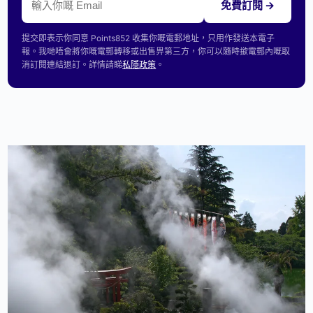
免費訂閱 →
提交即表示你同意 Points852 收集你嘅電郵地址，只用作發送本電子
報。我哋唔會將你嘅電郵轉移或出售畀第三方，你可以隨時撳電郵內嘅取
消訂閱連結退訂。詳情請睇
私隱政策
。