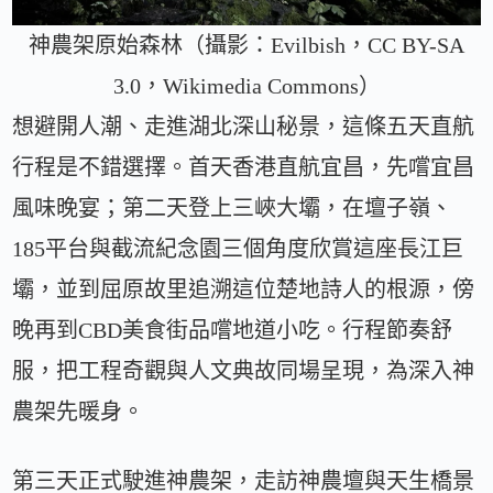
神農架原始森林（攝影：Evilbish，CC BY-SA
3.0，Wikimedia Commons）
想避開人潮、走進湖北深山秘景，這條五天直航
行程是不錯選擇。首天香港直航宜昌，先嚐宜昌
風味晚宴；第二天登上三峽大壩，在壇子嶺、
185平台與截流紀念園三個角度欣賞這座長江巨
壩，並到屈原故里追溯這位楚地詩人的根源，傍
晚再到CBD美食街品嚐地道小吃。行程節奏舒
服，把工程奇觀與人文典故同場呈現，為深入神
農架先暖身。
第三天正式駛進神農架，走訪神農壇與天生橋景