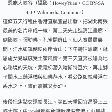
恩施大峽谷（攝影：HoweyYuan，CC BY-SA
4.0，Wikimedia Commons）
這條五天行程由香港直航宜昌出發，把湖北兩張
最美的名片串成一線。第二天先走進清江畫廊，
倒影峽、彌勒佛、孔雀開屏山、仙人寨層層展
開，江水如鏡倒映兩岸青山；下午轉往恩施，逛
恩施女兒城感受土家風情。第三天直奔被喻為地
心秘境的天坑，乘電梯潛入喀斯特巨穴，再走獅
子關水上懸浮橋與仙佛恭水，看公路如絲帶浮在
碧水之上，畫面震撼又夢幻。
後段把焦點交還給長江。第四天重回宜昌登上三
峽大壩，由185觀景平台俯瞰洩洪奔流，再到截