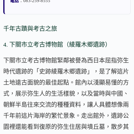
電話
：083-259-8555
千年古蹟與考古之旅
4. 下關市立考古博物館（綾羅木郷遺跡）
下關市立考古博物館緊鄰被譽為西日本屈指弥生
時代遺跡的「史跡綾羅木郷遺跡」，是了解這片
土地遠古面貌的最佳起點。館內以淺顯易懂的方
式，展示弥生人的生活樣貌，以及當時與中國、
朝鮮半島往來交流的種種資料，讓人具體想像兩
千年前這片海岸的繁忙景象。走出館外，遺跡公
園裡還能看到復原的弥生住居與墳丘墓，散步其