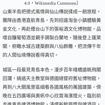
4.0，Wikimedia Commons）
山東半島把德式風情與仙山傳說揉成一趟旅程。
團隊由香港直航青島，先到招遠淘金小鎮體驗黃
金文化，再赴煙台山下的張裕酒文化博物館，品
嚐自釀葡萄酒並親手調製白蘭地。隨後登上蓬萊
閣，俯瞰水城古建築群與八仙群雕，把流傳千年
的人間仙境傳說看得真切。
城區一段最見青島本色。漫步百年棧橋遠眺飛閣
回瀾，繞過天主教堂與德國總督府舊址博物館，
再到八大關風景區細看各國風格的萬國建築，傍
晚在五四廣場與奧帆中心欣賞海濱燈火。臨別前
走進青島啤酒博物館，淺嚐新鮮原漿與啤酒豆，