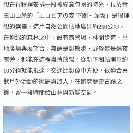
想在行程裡安排一段被綠意包圍的時光，位於竜
王山山麓的「エコピアの森 下關・深坂」是很理
想的選擇。這片自然公園佔地廣達約250公頃，
在連綿的森林之中，設有露營場、林間步道、草
地廣場與展望台，無論是想散步、野餐還是過夜
露營，都能在這裡盡情放鬆。從新下關站開車約
10分鐘就能抵達，交通比想像中方便，很適合喜
歡戶外活動的家庭與旅人，在飽覽歷史古蹟之
餘，留一段時間給山林與新鮮空氣。