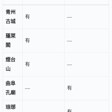
青州
有
—
古城
蓬萊
有
—
閣
煙台
有
—
山
曲阜
—
有
孔廟
琅琊
—
有