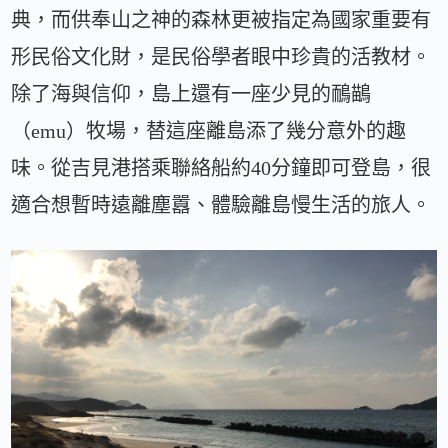
典，而供奉山之神的森林更被指定為國家重要有
形民俗文化財，是民俗學者眼中珍貴的活教材。
除了海與信仰，島上還有一座少見的鴯鶓
（emu）牧場，替這座離島添了幾分意外的趣
味。從吉見港搭乘聯絡船約40分鐘即可登島，很
適合想暫時遠離塵囂、體驗離島慢生活的旅人。