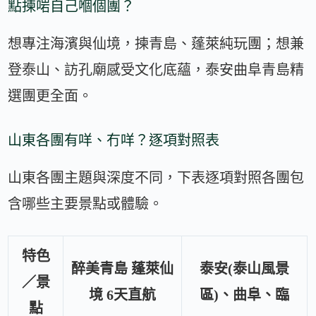
點揀啱自己嗰個團？
想專注海濱與仙境，揀青島、蓬萊純玩團；想兼
登泰山、訪孔廟感受文化底蘊，泰安曲阜青島精
選團更全面。
山東各團有咩、冇咩？逐項對照表
山東各團主題與深度不同，下表逐項對照各團包
含哪些主要景點或體驗。
特色
醉美青島 蓬萊仙
泰安(泰山風景
／景
境 6天直航
區)、曲阜、臨
點