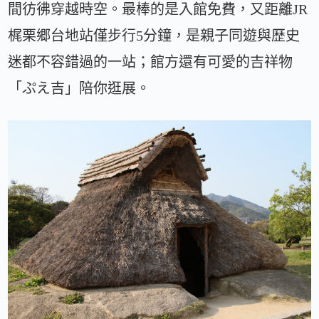
間彷彿穿越時空。最棒的是入館免費，又距離JR
梶栗郷台地站僅步行5分鐘，是親子同遊與歷史
迷都不容錯過的一站；館方還有可愛的吉祥物
「ぷえ吉」陪你逛展。