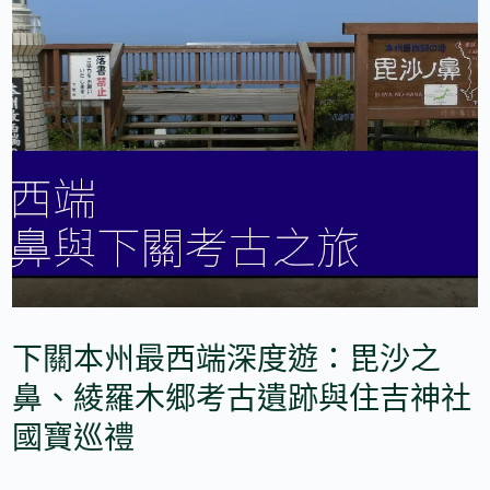
下關本州最西端深度遊：毘沙之
鼻、綾羅木郷考古遺跡與住吉神社
國寶巡禮