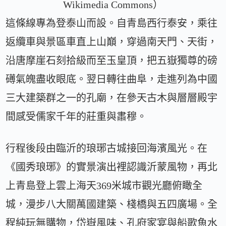
Wikimedia Commons）
這條線專為登泰山而設。自青島西行泰安，乘往
返纜車與景區車直上山巔，穿過南天門、天街，
沿唐摩崖石刻拾級而至玉皇頂，把五嶽獨尊的磅
礡氣魄盡收眼底。翌日轉往曲阜，走進列為中國
三大建築群之一的孔廟，在參天古木與層層殿宇
間感受儒家千年的莊重與肅穆。
行程後段由臨沂的琅琊古城接回海濱風光。在
《國秀琅琊》的實景演出裡認識沂蒙風物，再北
上青島登上雲上海天369米城市觀光廳俯瞰全
城，漫步八大關萬國建築、棧橋與五四廣場。全
程純玩無購物，岱嶽風味、孔府家宴與船歌魚水