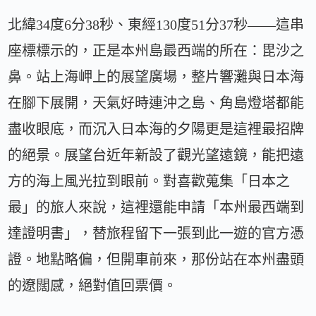
北緯34度6分38秒、東經130度51分37秒——這串
座標標示的，正是本州島最西端的所在：毘沙之
鼻。站上海岬上的展望廣場，整片響灘與日本海
在腳下展開，天氣好時連沖之島、角島燈塔都能
盡收眼底，而沉入日本海的夕陽更是這裡最招牌
的絕景。展望台近年新設了觀光望遠鏡，能把遠
方的海上風光拉到眼前。對喜歡蒐集「日本之
最」的旅人來說，這裡還能申請「本州最西端到
達證明書」，替旅程留下一張到此一遊的官方憑
證。地點略偏，但開車前來，那份站在本州盡頭
的遼闊感，絕對值回票價。