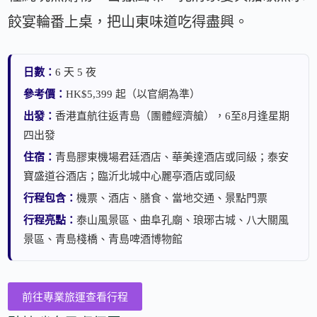
餃宴輪番上桌，把山東味道吃得盡興。
日數：
6 天 5 夜
參考價：
HK$5,399 起（以官網為準）
出發：
香港直航往返青島（團體經濟艙），6至8月逢星期
四出發
住宿：
青島膠東機場君廷酒店、華美達酒店或同級；泰安
寶盛道谷酒店；臨沂北城中心麗亭酒店或同級
行程包含：
機票、酒店、膳食、當地交通、景點門票
行程亮點：
泰山風景區、曲阜孔廟、琅琊古城、八大關風
景區、青島棧橋、青島啤酒博物館
前往專業旅運查看行程