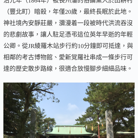
治元年（1864年）被長州藩的俗論黨人於田耕村
（豐北町）暗殺，年僅20歲，最終長眠於此地。
神社境內安靜莊嚴，瀰漫着一段被時代洪流吞沒
的悲劇故事，讓人駐足憑弔這位英年早逝的年輕
公卿。從JR綾羅木站步行約10分鐘即可抵達，與
相鄰的考古博物館、愛新覚羅社串成一條步行可
達的歷史散步路線，很適合放慢腳步細細品味。