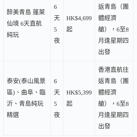
6
返青島（團
醉美青島 蓬萊
天
HK$4,699
體經濟
仙境 6天直航
5
起
艙），6至8
純玩
夜
月逢星期四
出發
香港直航往
泰安(泰山風景
6
返青島（團
區)、曲阜、臨
天
HK$5,399
體經濟
沂、青島純玩
5
起
艙），6至8
精選
夜
月逢星期四
出發