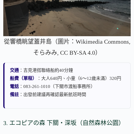
從響橋眺望蓋井島（圖片：Wikimedia Commons,
そらみみ, CC BY-SA 4.0）
交通
：吉見港搭聯絡船約40分鐘
船費（單程）
：大人640円、小童（6～12歲未滿）320円
電話
：083-261-1010（下關市渡船事務所）
備註
：出發前建議再確認最新航班時間
3. エコピアの森 下關・深坂（自然森林公園）