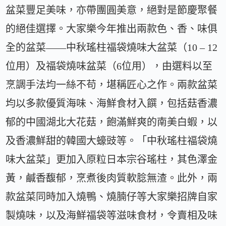
盆菜豐足美味，亦帶團圓美意，絕對是節慶聚餐
的絕佳選擇。大家樂今年推出兩款色、香、味俱
全的盆菜——中秋瑤柱福袋燒味大盆菜（10 – 12
位用）及福袋燒味盆菜（6位用），由選料以至
烹調手法均一絲不苟，堪稱匠心之作。兩款盆菜
均以多款優質海味、海鮮食材入饌，包括菇香濃
郁的中國湖北大花菇，飽滿鮮爽的南美白蝦，以
及香濃鮮甜的韓國大蠔豉等。「中秋瑤柱福袋燒
味大盆菜」更加入原粒日本宗谷瑤柱，其色澤金
黃，鹹香馥郁，烹煮後肉質軟腍無渣。此外，兩
款盆菜同時加入燒鴨、燒腩仔等大家樂招牌自家
製燒味，以及海鮮福袋等滋味食材，令賣相及味