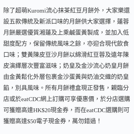
除了超萌Kuromi流心抹茶紅豆月餅外，大家樂還
設五款傳統及新派口味的月餅供大家選擇，蓮蓉
月餅嚴選優質湘蓮及上乘鹹蛋黃製成，並加入低
甜度配方，保留傳統風味之餘，亦迎合現代飲食
口味；雙黃陳皮豆沙月餅以綿滑紅豆蓉及遠年陳
皮演繹層次豐富滋味；奶皇及金沙流心奶皇月餅
由金黃鬆化外層包裹金沙蛋黃與奶油交織的奶皇
餡，別具風味。所有月餅禮盒現正發售，親臨分
店或於eatCDC網上訂購可享優惠價，於分店選購
可獲贈高達HK$20現金券，而在eatCDC選購則可
獲贈高達$50電子現金券，萬勿錯過！