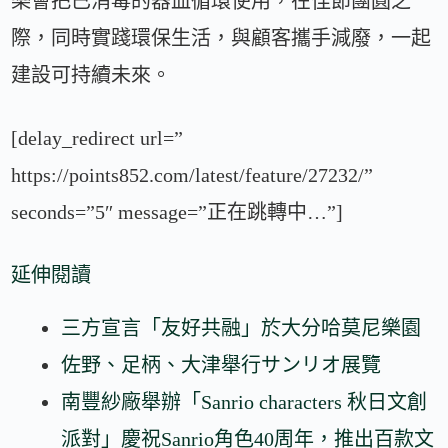
樂會把已消毒的器皿循環使用，在佳節團圓之
際，同時實踐環保生活，與顧客攜手減廢，一起
建設可持續未來。
[delay_redirect url=”
https://points852.com/latest/feature/27232/”
seconds=”5″ message=”正在跳轉中…”]
延伸閱讀
三方宣言「友好共融」於大分哈莫尼樂園
佐野、足柄、大津舉行サンリオ展覽
南豐紗廠舉辦「Sanrio characters 秋日文創
派對」慶祝Sanrio角色40周年，推出百款文