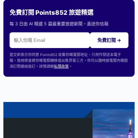
免費訂閱 Points852 旅遊精選
每 3 日由 AI 精選 5 篇最重要旅遊新聞，直送你信箱
免費訂閱 →
提交即表示你同意 Points852 收集你嘅電郵地址，只用作發送本電子
報。我哋唔會將你嘅電郵轉移或出售畀第三方，你可以隨時撳電郵內嘅取
消訂閱連結退訂。詳情請睇
私隱政策
。