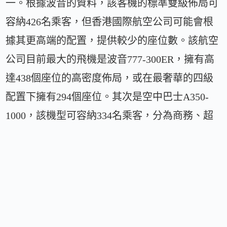
一。根據波音的資料，該客機的標準雙級佈局可
容納426名乘客，但香港國際航空公司可能會根
據其更高端的配置，提供較少的座位數。該航空
公司目前最大的飛機是波音777-300ER，擁有高
達438個座位的高密度佈局，或在最奢華的四級
配置下擁有294個座位。其次是空中巴士A350-
1000，該機型可容納334名乘客，分為商務、超
級經濟和經濟艙。
除了新飛機訂單外，香港國際航空公司在從疫情
中緩慢復甦後已轉為增長模式。該航空公司於4
月開通了到達拉斯堡沃斯國際機場（DFW）的航
班，成為其第六個美國目的地，也是合作夥伴美