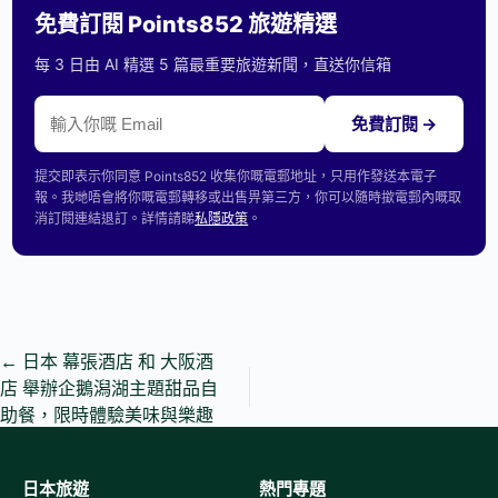
免費訂閱 Points852 旅遊精選
每 3 日由 AI 精選 5 篇最重要旅遊新聞，直送你信箱
免費訂閱 →
提交即表示你同意 Points852 收集你嘅電郵地址，只用作發送本電子
報。我哋唔會將你嘅電郵轉移或出售畀第三方，你可以隨時撳電郵內嘅取
消訂閱連結退訂。詳情請睇
私隱政策
。
←
日本 幕張酒店 和 大阪酒
店 舉辦企鵝潟湖主題甜品自
助餐，限時體驗美味與樂趣
日本旅遊
熱門專題