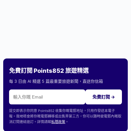
免費訂閱 Points852 旅遊精選
每 3 日由 AI 精選 5 篇最重要旅遊新聞，直送你信箱
免費訂閱 →
提交即表示你同意 Points852 收集你嘅電郵地址，只用作發送本電子
報。我哋唔會將你嘅電郵轉移或出售畀第三方，你可以隨時撳電郵內嘅取
消訂閱連結退訂。詳情請睇
私隱政策
。