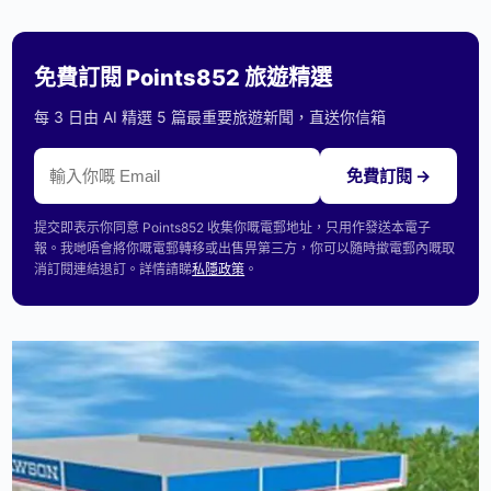
免費訂閱 Points852 旅遊精選
每 3 日由 AI 精選 5 篇最重要旅遊新聞，直送你信箱
免費訂閱 →
提交即表示你同意 Points852 收集你嘅電郵地址，只用作發送本電子
報。我哋唔會將你嘅電郵轉移或出售畀第三方，你可以隨時撳電郵內嘅取
消訂閱連結退訂。詳情請睇
私隱政策
。