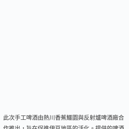
此次手工啤酒由熱川香蕉鱷園與反射爐啤酒廠合
作推出，旨在促進伊豆地區的活化。提供的啤酒