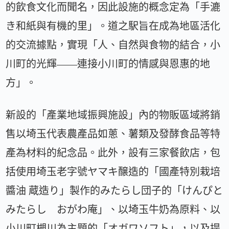
的飲食文化而聞名，因此設施的概念定為「手漉
き和紙與有機的里」。道之駅旨在成為地區活化
的交流據點，實現「人、自然與食物的結合，小
川町的光輝——連接小川町的情感與恩惠的地
方」。
新設的「產業地域振興施設」內的物販區域將銷
售以埼玉代表農產品如蔥、薯類及發酵食品等特
產為材料的紀念品。此外，設有三家餐飲店，包
括使用埼玉老字號ヤマキ醸造的「國產特別栽培
醬油 蔵造り」製作的みたらし団子的「けんぴと
みたらし おがわ庵」、以埼玉牛奶為原料、以
小川町槻川為主題的「オガワソフト」，以及提