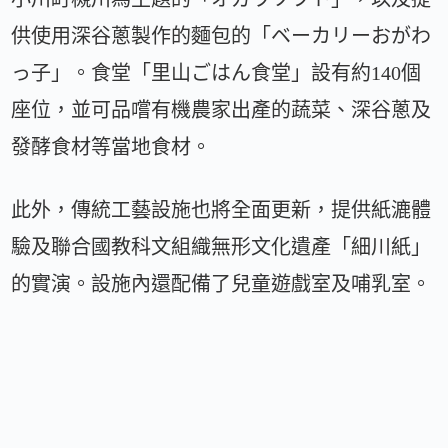
供使用深谷蔥製作的麵包的「ベーカリーおがわ
っ子」。食堂「里山ごはん食堂」設有約140個
座位，並可品嚐有機農家出產的蔬菜、深谷蔥及
發酵食材等當地食材。
此外，傳統工藝設施也將全面更新，提供紙漉體
驗及聯合國教科文組織無形文化遺產「細川紙」
的實演。設施內還配備了兒童遊戲室及哺乳室。