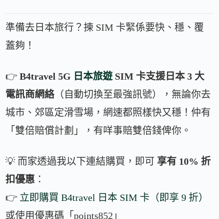
準備去日本旅行？揀 SIM 卡緊係要快、穩、覆
蓋夠！
👉
B4travel 5G
日本旅遊
SIM 卡支援日本 3 大
電訊商網絡
（自動切換至最強訊號），無論你去
城市、郊區定滑雪場，網速都照樣快又穩！仲有
「雙倍賠償計劃」，有咩事賠雙倍錢俾你。
💡 而家透過我以下連結購買，即可
享有 10% 折
扣優惠
：
👉
立即購買 B4travel 日本 SIM 卡（即享 9 折）
或使用優惠碼「points852」