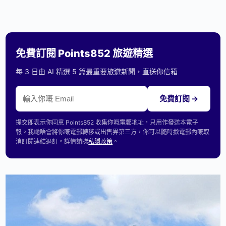
免費訂閱 Points852 旅遊精選
每 3 日由 AI 精選 5 篇最重要旅遊新聞，直送你信箱
免費訂閱 →
提交即表示你同意 Points852 收集你嘅電郵地址，只用作發送本電子
報。我哋唔會將你嘅電郵轉移或出售畀第三方，你可以隨時撳電郵內嘅取
消訂閱連結退訂。詳情請睇
私隱政策
。