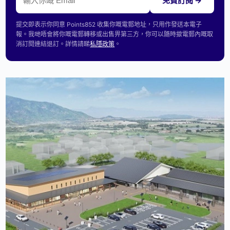
免費訂閱 →
提交即表示你同意 Points852 收集你嘅電郵地址，只用作發送本電子
報。我哋唔會將你嘅電郵轉移或出售畀第三方，你可以隨時撳電郵內嘅取
消訂閱連結退訂。詳情請睇
私隱政策
。