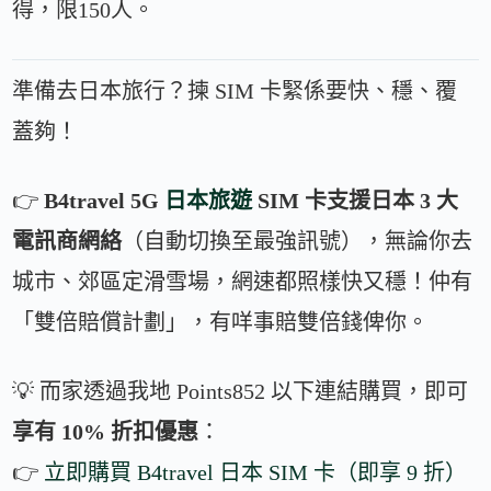
得，限150人。
準備去日本旅行？揀 SIM 卡緊係要快、穩、覆
蓋夠！
👉
B4travel 5G
日本旅遊
SIM 卡支援日本 3 大
電訊商網絡
（自動切換至最強訊號），無論你去
城市、郊區定滑雪場，網速都照樣快又穩！仲有
「雙倍賠償計劃」，有咩事賠雙倍錢俾你。
💡 而家透過我地 Points852 以下連結購買，即可
享有 10% 折扣優惠
：
👉
立即購買 B4travel 日本 SIM 卡（即享 9 折）