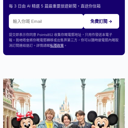
每 3 日由 AI 精選 5 篇最重要旅遊新聞，直送你信箱
免費訂閱 →
提交即表示你同意 Points852 收集你嘅電郵地址，只用作發送本電子
報。我哋唔會將你嘅電郵轉移或出售畀第三方，你可以隨時撳電郵內嘅取
消訂閱連結退訂。詳情請睇
私隱政策
。