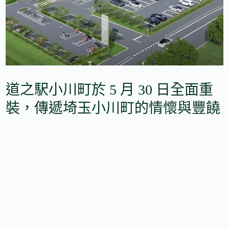
道之駅小川町於 5 月 30 日全面重
裝，傳遞埼玉小川町的情懷與豐饒