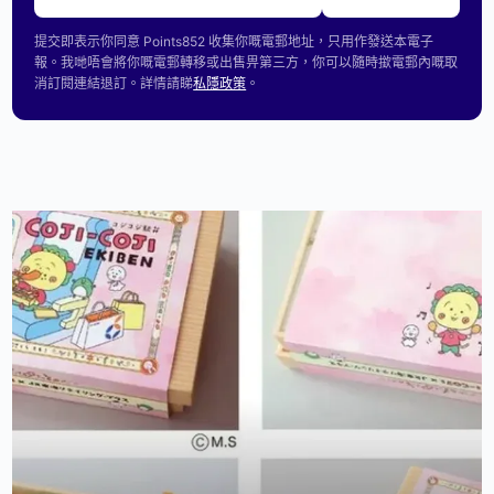
提交即表示你同意 Points852 收集你嘅電郵地址，只用作發送本電子
報。我哋唔會將你嘅電郵轉移或出售畀第三方，你可以隨時撳電郵內嘅取
消訂閱連結退訂。詳情請睇
私隱政策
。