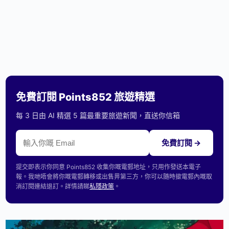
免費訂閱 Points852 旅遊精選
每 3 日由 AI 精選 5 篇最重要旅遊新聞，直送你信箱
免費訂閱 →
提交即表示你同意 Points852 收集你嘅電郵地址，只用作發送本電子
報。我哋唔會將你嘅電郵轉移或出售畀第三方，你可以隨時撳電郵內嘅取
消訂閱連結退訂。詳情請睇
私隱政策
。