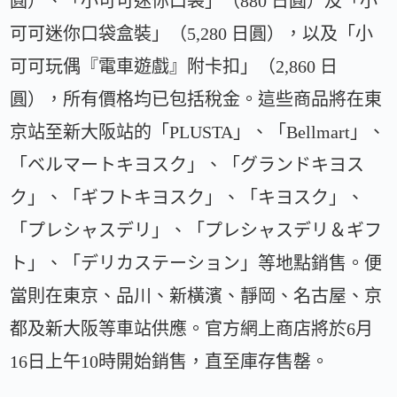
圓）、「小可可迷你口袋」（880 日圓）及「小
可可迷你口袋盒裝」（5,280 日圓），以及「小
可可玩偶『電車遊戲』附卡扣」（2,860 日
圓），所有價格均已包括稅金。這些商品將在東
京站至新大阪站的「PLUSTA」、「Bellmart」、
「ベルマートキヨスク」、「グランドキヨス
ク」、「ギフトキヨスク」、「キヨスク」、
「プレシャスデリ」、「プレシャスデリ＆ギフ
ト」、「デリカステーション」等地點銷售。便
當則在東京、品川、新橫濱、靜岡、名古屋、京
都及新大阪等車站供應。官方網上商店將於6月
16日上午10時開始銷售，直至庫存售罄。