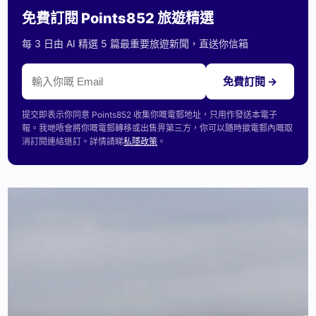
免費訂閱 Points852 旅遊精選
每 3 日由 AI 精選 5 篇最重要旅遊新聞，直送你信箱
免費訂閱 →
提交即表示你同意 Points852 收集你嘅電郵地址，只用作發送本電子
報。我哋唔會將你嘅電郵轉移或出售畀第三方，你可以隨時撳電郵內嘅取
消訂閱連結退訂。詳情請睇
私隱政策
。