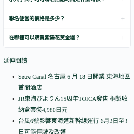
聯名便當的價格是多少？
在哪裡可以購買紫陽花黃金罐？
延伸閱讀
Setre Canal 名古屋 6 月 18 日開業 東海地區
首間酒店
JR東海ぴよりん15周年TOICA發售 桐製收
納盒套裝4,980日元
台風6號影響東海道新幹線運行 6月2日至3
日可能停駛及改道