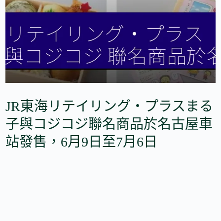
JR東海リテイリング・プラスまる
子與コジコジ聯名商品於名古屋車
站發售，6月9日至7月6日