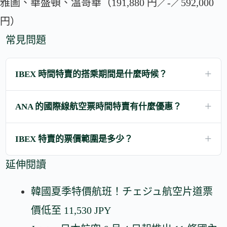
雅圖、華盛頓、溫哥華（191,880 円／-／592,000
円）
常見問題
IBEX 時間特賣的搭乘期間是什麼時候？
ANA 的國際線航空票時間特賣有什麼優惠？
IBEX 特賣的票價範圍是多少？
延伸閱讀
韓國夏季特價航班！チェジュ航空片道票
價低至 11,530 JPY