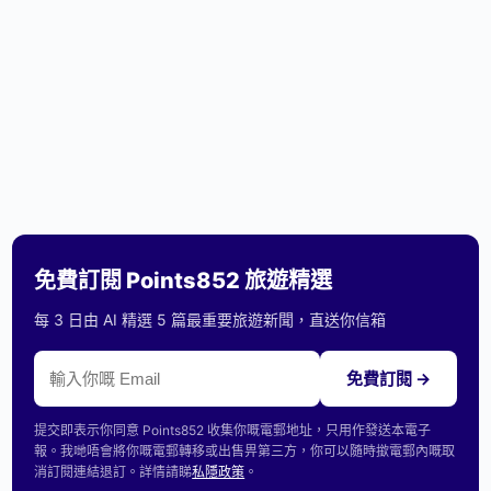
免費訂閱 Points852 旅遊精選
每 3 日由 AI 精選 5 篇最重要旅遊新聞，直送你信箱
免費訂閱 →
提交即表示你同意 Points852 收集你嘅電郵地址，只用作發送本電子
報。我哋唔會將你嘅電郵轉移或出售畀第三方，你可以隨時撳電郵內嘅取
消訂閱連結退訂。詳情請睇
私隱政策
。