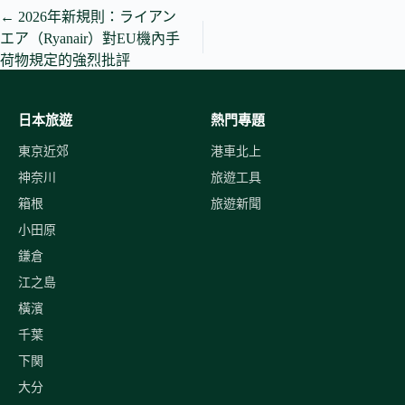
←
2026年新規則：ライアン
エア（Ryanair）對EU機內手
荷物規定的強烈批評
日本旅遊
熱門專題
東京近郊
港車北上
神奈川
旅遊工具
箱根
旅遊新聞
小田原
鎌倉
江之島
橫濱
千葉
下関
大分