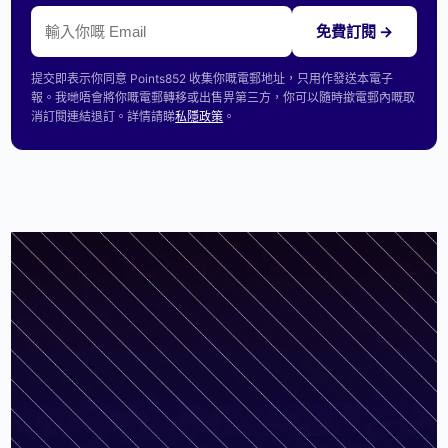
免費訂閱 →
提交即表示你同意 Points852 收集你嘅電郵地址，只用作發送本電子
報。我哋唔會將你嘅電郵轉移或出售畀第三方，你可以隨時撳電郵內嘅取
消訂閱連結退訂。詳情請睇
私隱政策
。