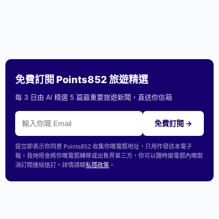
免費訂閱 Points852 旅遊精選
每 3 日由 AI 精選 5 篇最重要旅遊新聞，直送你信箱
免費訂閱 →
提交即表示你同意 Points852 收集你嘅電郵地址，只用作發送本電子
報。我哋唔會將你嘅電郵轉移或出售畀第三方，你可以隨時撳電郵內嘅取
消訂閱連結退訂。詳情請睇
私隱政策
。