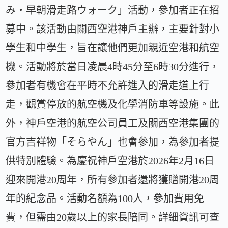
み・早朝滑走路ウォーク」活動，參加者正在招
募中。該活動由關西空港神戶主辦，主要針對小
學生和中學生，旨在讓他們更加親近空港和航空
機。活動將於當日凌晨4時45分至6時30分進行，
參加者有機會在平時不允許進入的滑走道上行
走，觀賞停放的航空機及化學消防車等設施。此
外，神戶空港的航空公司員工及關西空港集團的
官方吉祥物「そらやん」也會參加，為參加者提
供特別體驗。為慶祝神戶空港於2026年2月16日
迎來開港20周年，所有參加者還將獲贈開港20周
年的紀念品。活動名額為100人，參加費用免
費，但需由20歲以上的家長陪同。詳細資訊可查