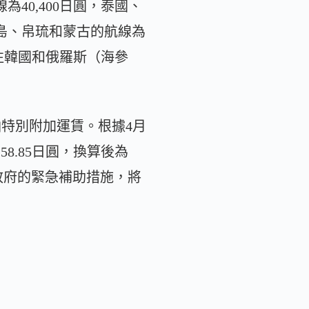
40,400日圓，泰國、
關島、帛琉和蒙古的航線為
前往韓國和俄羅斯（海參
油特別附加運賃。根據4月
8.85日圓，換算後為
到政府的緊急補助措施，將