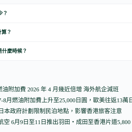
少？
計算？
是什麼時候？
油附加費 2026 年 4 月幾近倍增 海外航企減班
6年7-8月燃油附加費上升至25,000日圓，歐美往返13萬
 17 日 日本政府計劃限制民泊地點，影響香港旅客注意
空 6月9日至11日推出羽田・成田至香港片道5,800