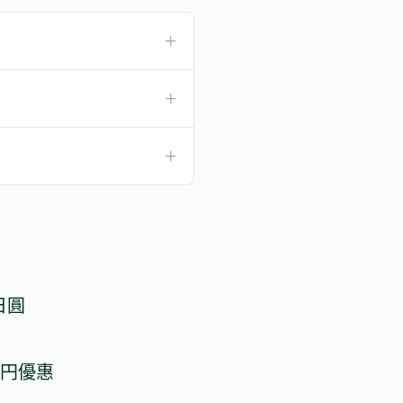
日圓
 円優惠