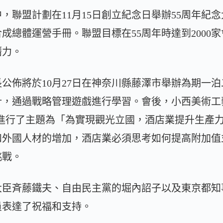
中，聯盟計劃在11月15日創立紀念日舉辦55周年
成總體運營手冊。聯盟目標在55周年時達到2000
潛力。
公佈將於10月27日在神奈川縣藤澤市舉辦為期一
計，通過戰略管理遊戲進行學習。會後，小西美術工
inson）進行了主題為「為實現觀光立國，酒店業提升生
和外國人材的增加，酒店業必須思考如何提高附加值
挑戰。
大臣斉藤鐵夫、自由民主黨的堀內詔子以及東京都知
員表達了祝福和支持。