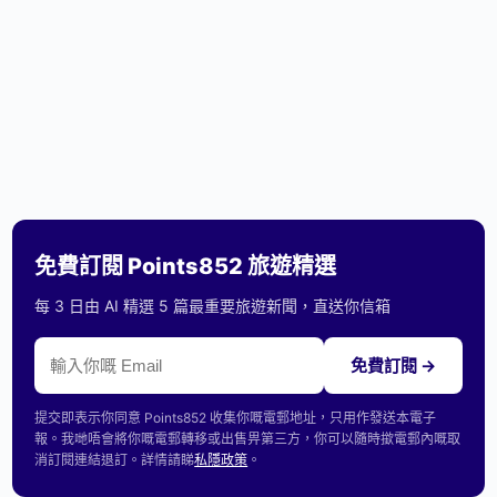
免費訂閱 Points852 旅遊精選
每 3 日由 AI 精選 5 篇最重要旅遊新聞，直送你信箱
免費訂閱 →
提交即表示你同意 Points852 收集你嘅電郵地址，只用作發送本電子
報。我哋唔會將你嘅電郵轉移或出售畀第三方，你可以隨時撳電郵內嘅取
消訂閱連結退訂。詳情請睇
私隱政策
。