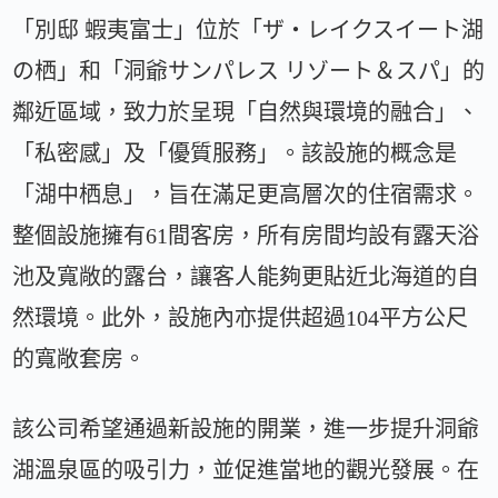
「別邸 蝦夷富士」位於「ザ・レイクスイート湖
の栖」和「洞爺サンパレス リゾート＆スパ」的
鄰近區域，致力於呈現「自然與環境的融合」、
「私密感」及「優質服務」。該設施的概念是
「湖中栖息」，旨在滿足更高層次的住宿需求。
整個設施擁有61間客房，所有房間均設有露天浴
池及寬敞的露台，讓客人能夠更貼近北海道的自
然環境。此外，設施內亦提供超過104平方公尺
的寬敞套房。
該公司希望通過新設施的開業，進一步提升洞爺
湖溫泉區的吸引力，並促進當地的觀光發展。在