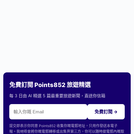
免費訂閱 Points852 旅遊精選
每 3 日由 AI 精選 5 篇最重要旅遊新聞，直送你信箱
免費訂閱 →
提交即表示你同意 Points852 收集你嘅電郵地址，只用作發送本電子
報。我哋唔會將你嘅電郵轉移或出售畀第三方，你可以隨時撳電郵內嘅取