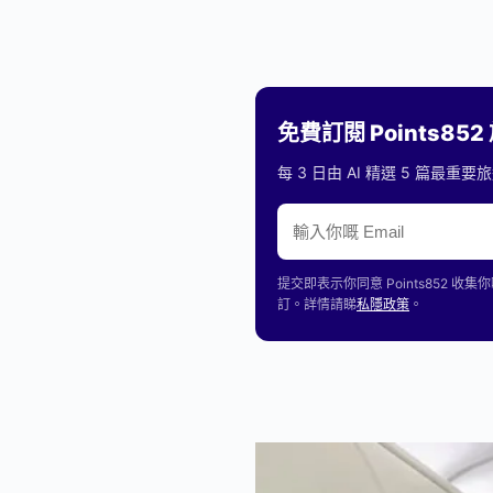
免費訂閱 Points85
每 3 日由 AI 精選 5 篇最
提交即表示你同意 Points85
訂。詳情請睇
私隱政策
。