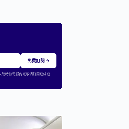
免費訂閱 →
可以隨時撳電郵內嘅取消訂閱連結退