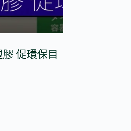
塑膠 促環保目