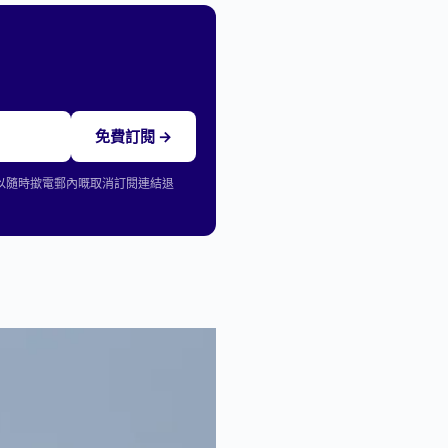
免費訂閱 →
可以隨時撳電郵內嘅取消訂閱連結退