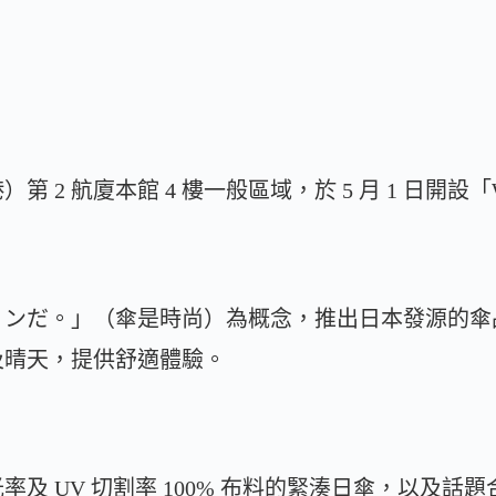
2 航廈本館 4 樓一般區域，於 5 月 1 日開設「Wpc.
ョンだ。」（傘是時尚）為概念，推出日本發源的傘
及晴天，提供舒適體驗。
及 UV 切割率 100% 布料的緊湊日傘，以及話題合