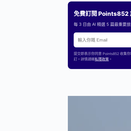
免費訂閱 Points85
每 3 日由 AI 精選 5 篇最
提交即表示你同意 Points85
訂。詳情請睇
私隱政策
。