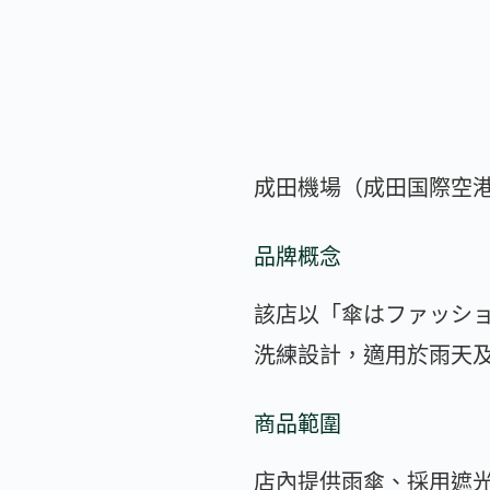
成田機場（成田国際空港）第 
品牌概念
該店以「傘はファッシ
洗練設計，適用於雨天
商品範圍
店內提供雨傘、採用遮光率