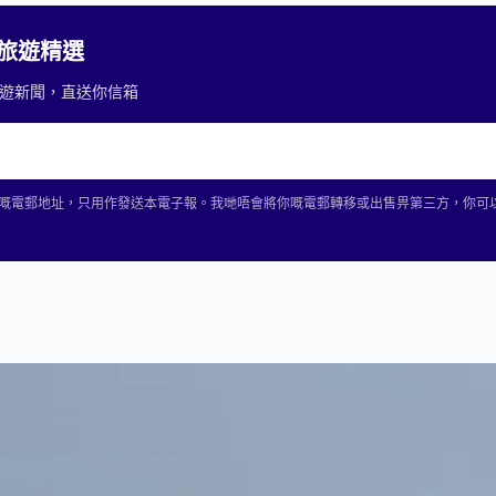
2 旅遊精選
重要旅遊新聞，直送你信箱
2 收集你嘅電郵地址，只用作發送本電子報。我哋唔會將你嘅電郵轉移或出售畀第三方，你