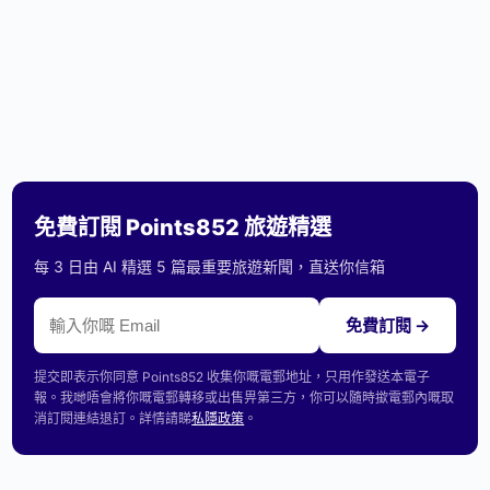
免費訂閱 Points852 旅遊精選
每 3 日由 AI 精選 5 篇最重要旅遊新聞，直送你信箱
免費訂閱 →
提交即表示你同意 Points852 收集你嘅電郵地址，只用作發送本電子
報。我哋唔會將你嘅電郵轉移或出售畀第三方，你可以隨時撳電郵內嘅取
消訂閱連結退訂。詳情請睇
私隱政策
。