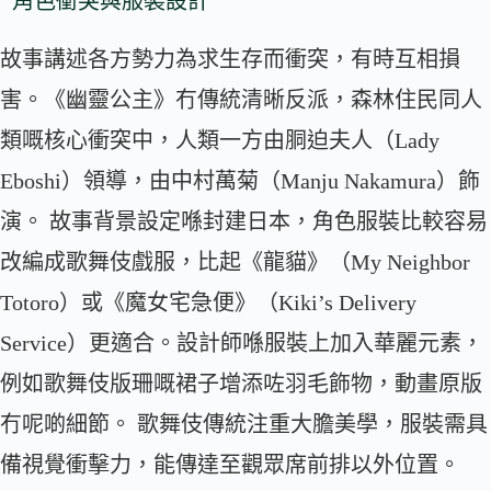
角色衝突與服裝設計
故事講述各方勢力為求生存而衝突，有時互相損
害。《幽靈公主》冇傳統清晰反派，森林住民同人
類嘅核心衝突中，人類一方由胴迫夫人（Lady
Eboshi）領導，由中村萬菊（Manju Nakamura）飾
演。 故事背景設定喺封建日本，角色服裝比較容易
改編成歌舞伎戲服，比起《龍貓》（My Neighbor
Totoro）或《魔女宅急便》（Kiki’s Delivery
Service）更適合。設計師喺服裝上加入華麗元素，
例如歌舞伎版珊嘅裙子增添咗羽毛飾物，動畫原版
冇呢啲細節。 歌舞伎傳統注重大膽美學，服裝需具
備視覺衝擊力，能傳達至觀眾席前排以外位置。