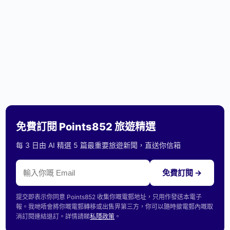
免費訂閱 Points852 旅遊精選
每 3 日由 AI 精選 5 篇最重要旅遊新聞，直送你信箱
免費訂閱 →
提交即表示你同意 Points852 收集你嘅電郵地址，只用作發送本電子
報。我哋唔會將你嘅電郵轉移或出售畀第三方，你可以隨時撳電郵內嘅取
消訂閱連結退訂。詳情請睇
私隱政策
。