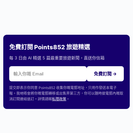
免費訂閱 Points852 旅遊精選
每 3 日由 AI 精選 5 篇最重要旅遊新聞，直送你信箱
免費訂閱 →
提交即表示你同意 Points852 收集你嘅電郵地址，只用作發送本電子
報。我哋唔會將你嘅電郵轉移或出售畀第三方，你可以隨時撳電郵內嘅取
消訂閱連結退訂。詳情請睇
私隱政策
。