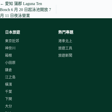
←
愛知 蒲郡 Laguna Ten
Bosch 6 月 20 日起泳池開放 7
月 11 日夜泳營業
日本旅遊
熱門專題
東京近郊
港車北上
神奈川
旅遊工具
箱根
旅遊新聞
小田原
鎌倉
江之島
橫濱
千葉
下関
大分