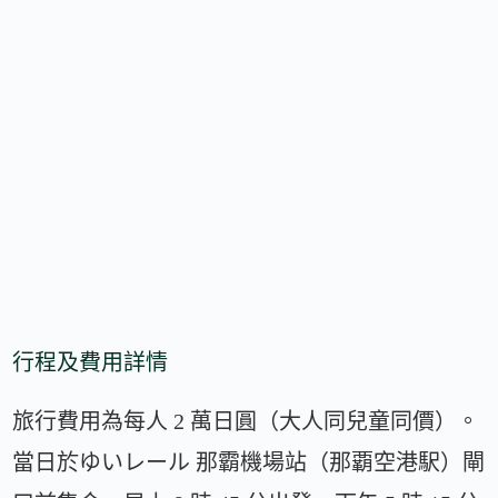
行程及費用詳情
旅行費用為每人 2 萬日圓（大人同兒童同價）。
當日於ゆいレール 那霸機場站（那覇空港駅）閘