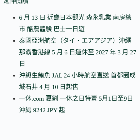
延伸閱讀
6 月 13 日 近畿日本觀光 森永乳業 南房總
市 酪農體驗 巴士一日遊
泰國亞洲航空（タイ・エアアジア）沖繩
那霸香港線 5 月 6 日運休至 2027 年 3 月 27
日
沖繩生鮪魚 JAL 24 小時航空直送 首都圈成
城石井 4 月 10 日起售
一休.com 夏割 一休之日特賣 5月1日至9日
沖繩 9242 JPY 起