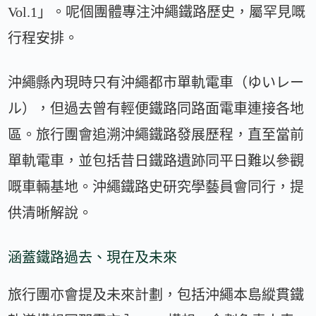
Vol.1」。呢個團體專注沖繩鐵路歷史，屬罕見嘅
行程安排。
沖繩縣內現時只有沖繩都市單軌電車（ゆいレー
ル），但過去曾有輕便鐵路同路面電車連接各地
區。旅行團會追溯沖繩鐵路發展歷程，直至當前
單軌電車，並包括昔日鐵路遺跡同平日難以參觀
嘅車輛基地。沖繩鐵路史研究學藝員會同行，提
供清晰解說。
涵蓋鐵路過去、現在及未來
旅行團亦會提及未來計劃，包括沖繩本島縱貫鐵