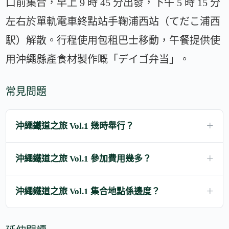
口前集合，早上 9 時 45 分出發，下午 5 時 15 分
左右於單軌電車終點站手鞠浦西站（てだこ浦西
駅）解散。行程使用包租巴士移動，午餐提供使
用沖繩縣產食材製作嘅「デイゴ弁当」。
常見問題
沖繩鐵道之旅 Vol.1 幾時舉行？
沖繩鐵道之旅 Vol.1 參加費用幾多？
沖繩鐵道之旅 Vol.1 集合地點係邊度？