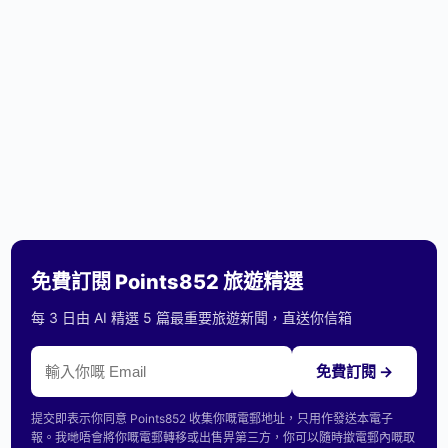
免費訂閱 Points852 旅遊精選
每 3 日由 AI 精選 5 篇最重要旅遊新聞，直送你信箱
免費訂閱 →
提交即表示你同意 Points852 收集你嘅電郵地址，只用作發送本電子
報。我哋唔會將你嘅電郵轉移或出售畀第三方，你可以隨時撳電郵內嘅取