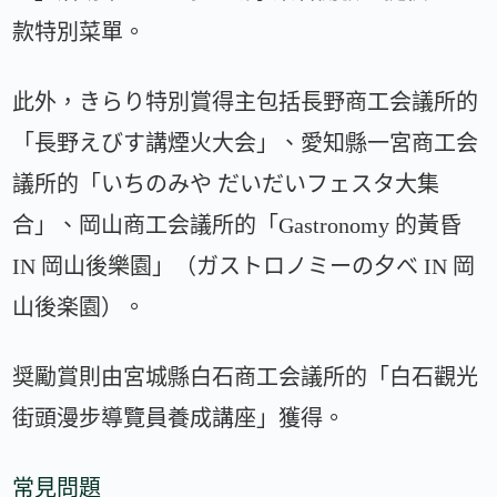
款特別菜單。
此外，きらり特別賞得主包括長野商工会議所的
「長野えびす講煙火大会」、愛知縣一宮商工会
議所的「いちのみや だいだいフェスタ大集
合」、岡山商工会議所的「Gastronomy 的黃昏
IN 岡山後樂園」（ガストロノミーの夕べ IN 岡
山後楽園）。
奨勵賞則由宮城縣白石商工会議所的「白石觀光
街頭漫步導覽員養成講座」獲得。
常見問題