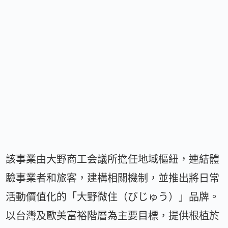
該事業由大野商工会議所擔任地域樞紐，連結體
驗事業者和旅客，建構相關機制，並推出將日常
活動價值化的「大野微住（びじゅう）」品牌。
以台灣及歐美富裕階層為主要目標，提供根植於