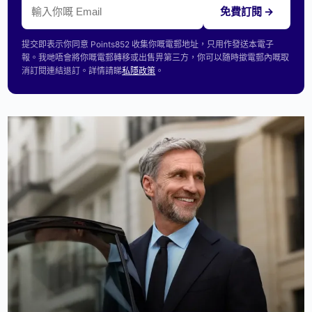
免費訂閱 →
提交即表示你同意 Points852 收集你嘅電郵地址，只用作發送本電子
報。我哋唔會將你嘅電郵轉移或出售畀第三方，你可以隨時撳電郵內嘅取
消訂閱連結退訂。詳情請睇
私隱政策
。