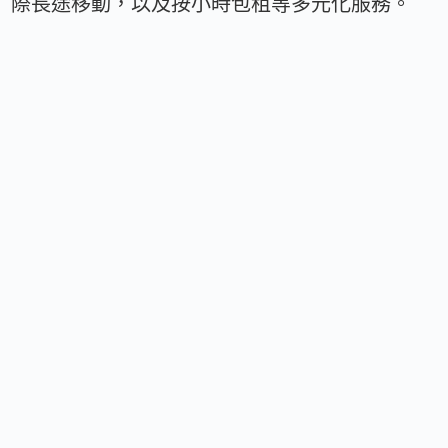
際長途移動，以及按小時包租等多元化服務。
2026 年 4 月，Uber Technologies 宣布收購
Blacklane。
GHA 品牌網絡
GHA 現有超過 50 個獨立及豪華酒店品牌參與，
在 100 個國家擁有超過 1,000 家酒店及度假村。
常見問題
Blacklane 與 GHA 的合作從何時開始？