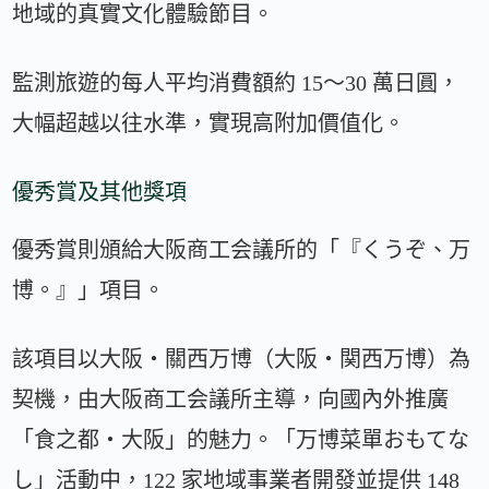
地域的真實文化體驗節目。
監測旅遊的每人平均消費額約 15～30 萬日圓，
大幅超越以往水準，實現高附加價值化。
優秀賞及其他獎項
優秀賞則頒給大阪商工会議所的「『くうぞ、万
博。』」項目。
該項目以大阪・關西万博（大阪・関西万博）為
契機，由大阪商工会議所主導，向國內外推廣
「食之都・大阪」的魅力。「万博菜單おもてな
し」活動中，122 家地域事業者開發並提供 148