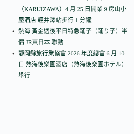
（KARUIZAWA）4 月 25 日開業 9 房山小
屋酒店 輕井澤站步行 1 分鐘
熱海 黃金週後平日特急踊子（踊り子）半
價 JR東日本 聯動
靜岡縣旅行業協會 2026 年度總會 6 月 10
日 熱海後樂園酒店（熱海後楽園ホテル）
舉行