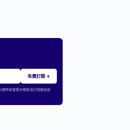
免費訂閱 →
可以隨時撳電郵內嘅取消訂閱連結退