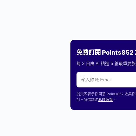
免費訂閱 Points85
每 3 日由 AI 精選 5 篇最
提交即表示你同意 Points85
訂。詳情請睇
私隱政策
。