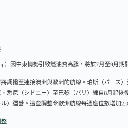
整
 Group）因中東情勢引致燃油費高騰，將於7月至9
材將調撥至連接澳洲與歐洲的航線。珀斯（パース）
底。悉尼（シドニー）至巴黎（パリ）線自8月起恢
ル）運營。這些調整令歐洲航線每週座位數增加2,0
調整