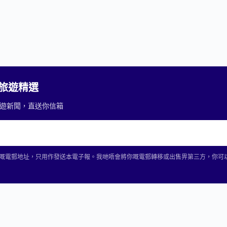
2 旅遊精選
重要旅遊新聞，直送你信箱
2 收集你嘅電郵地址，只用作發送本電子報。我哋唔會將你嘅電郵轉移或出售畀第三方，你