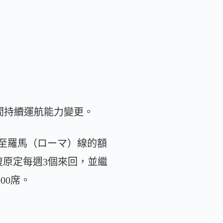
月期間持續運航能力變更。
至羅馬（ローマ）線的額
復原定每週3個來回，並繼
00席。