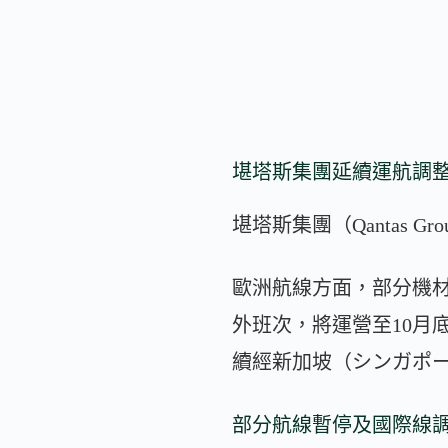
堪塔斯集團延續運航調
堪塔斯集團（Qantas
歐洲航線方面，部分機
外班次，將運營至10月
續經新加坡（シンガポー
部分航線暫停及國際線