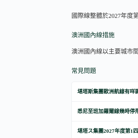
國際線整體於2027年
澳洲國內線措施
澳洲國內線以主要城市間
常見問題
堪塔斯集團歐洲航線有咩
悉尼至班加羅爾線幾時停
堪塔ス集團2027年度第