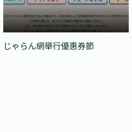
じゃらん網舉行優惠券節