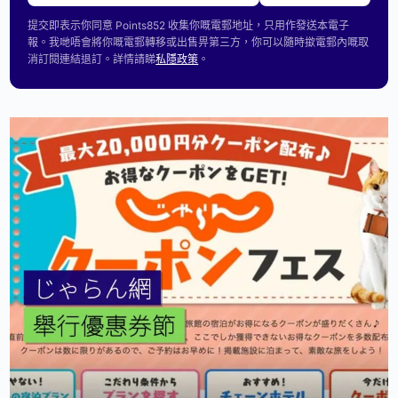
提交即表示你同意 Points852 收集你嘅電郵地址，只用作發送本電子
報。我哋唔會將你嘅電郵轉移或出售畀第三方，你可以隨時撳電郵內嘅取
消訂閱連結退訂。詳情請睇
私隱政策
。