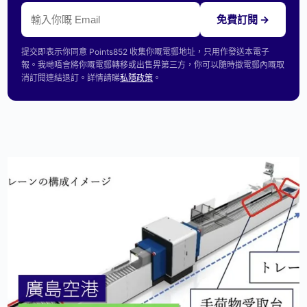
免費訂閱 →
提交即表示你同意 Points852 收集你嘅電郵地址，只用作發送本電子
報。我哋唔會將你嘅電郵轉移或出售畀第三方，你可以隨時撳電郵內嘅取
消訂閱連結退訂。詳情請睇
私隱政策
。