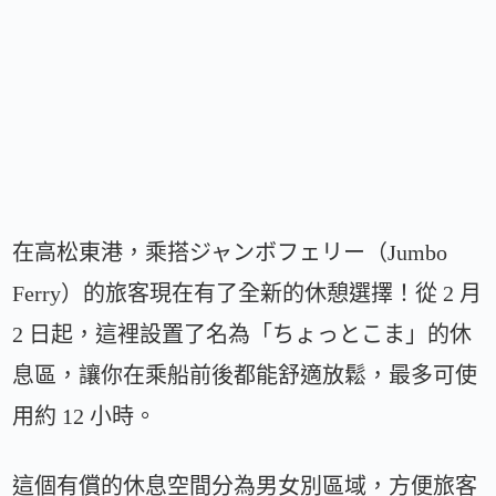
在高松東港，乘搭ジャンボフェリー（Jumbo
Ferry）的旅客現在有了全新的休憩選擇！從 2 月
2 日起，這裡設置了名為「ちょっとこま」的休
息區，讓你在乘船前後都能舒適放鬆，最多可使
用約 12 小時。
這個有償的休息空間分為男女別區域，方便旅客