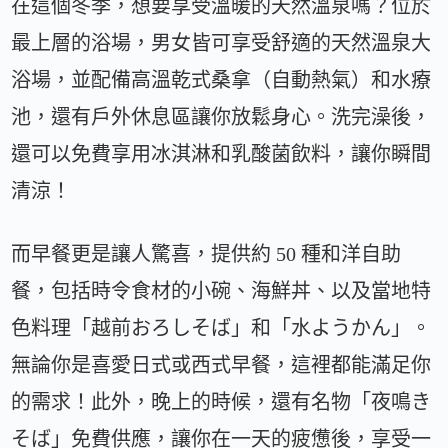
在這個冬季，想要享受溫暖的天然溫泉嗎？位於
最上層的浴場，男女皆可享受舒適的天然溫泉大
浴場，並配備高溫乾式桑拿（自動熱氣）和水療
池，還有戶外休息區讓你放鬆身心。洗完澡後，
還可以免費享用冰淇淋和乳酸菌飲料，讓你瞬間
清涼！
而早餐更是讓人驚喜，提供約 50 種和洋自助
餐，包括時令食材的小碗、海鮮丼、以及當地特
色料理「越前おろしそば」和「水ようかん」。
無論你是喜愛日式或西式早餐，這裡都能滿足你
的需求！此外，晚上的時候，還有名物「夜鳴き
そば」免費供應，讓你在一天的疲憊後，享受一