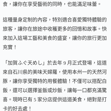
食，讓你在享受藝術的同時，也能滿足味蕾。
這種量身定制的內容，特別適合喜愛獨特體驗的
旅客，讓你在旅途中收穫更多的回憶和故事。快
來加入這場工藝和美食的盛宴，讓你的旅行更加
充實！
「加賀ふぐ天めし」於去年 9 月正式登場，這道
來自石川県的美味天婦羅，使用本州一的天然河
豚，讓你享受獨特的用餐體驗！不僅可以搭配白
飯，還可以選擇釜飯或炒飯，讓每一口都充滿驚
喜。現時已有 5 家分店提供這道美食，絕對是打
卡的好去處！