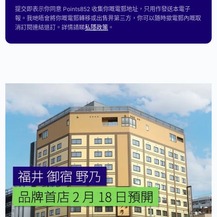
提交即表示你同意 Points852 收集你嘅電郵地址，只用作發送本電子
報。我哋唔會將你嘅電郵轉移或出售畀第三方，你可以隨時撳電郵內嘅取
消訂閱連結退訂。詳情請睇
私隱政策
。