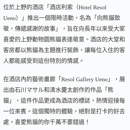
位於上野的酒店「酒店利索（Hotel Resol
Ueno）」推出一個限時活動，名為「向熊貓致
敬，傳遞感謝的故事」，旨在向長年以來受大家
喜愛的上野動物園熊貓表達敬意。酒店的大堂和
客房都以熊貓為主題進行裝飾，讓每位入住的客
人都能感受到這份特別的情感。
在酒店內的藝術畫廊「Resol Gallery Ueno」，展
出由石川マサル和清水慶太創作的作品「熊
貓」，這件作品更成為酒店的標誌，熱情迎接每
一位來賓。這個獨特的體驗，絕對是打卡的好去
處，喜愛熊貓的你千萬不要錯過！