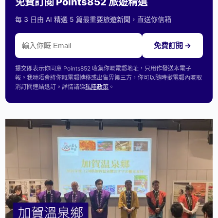
免費訂閱 Points852 旅遊精選
每 3 日由 AI 精選 5 篇最重要旅遊新聞，直送你信箱
免費訂閱 →
提交即表示你同意 Points852 收集你嘅電郵地址，只用作發送本電子
報。我哋唔會將你嘅電郵轉移或出售畀第三方，你可以隨時撳電郵內嘅取
消訂閱連結退訂。詳情請睇
私隱政策
。