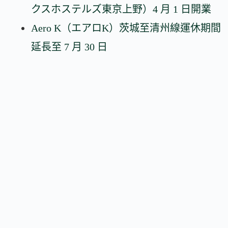
クスホステルズ東京上野）4 月 1 日開業
Aero K（エアロK）茨城至清州線運休期間
延長至 7 月 30 日