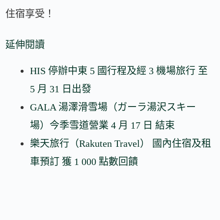
住宿享受！
延伸閱讀
HIS 停辦中東 5 國行程及經 3 機場旅行 至
5 月 31 日出發
GALA 湯澤滑雪場（ガーラ湯沢スキー
場）今季雪道營業 4 月 17 日 結束
樂天旅行（Rakuten Travel） 國內住宿及租
車預訂 獲 1 000 點數回饋