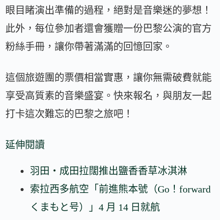
眼目睹演出準備的過程，絕對是音樂迷的夢想！
此外，每位參加者還會獲贈一份巴黎公演的官方
粉絲手冊，讓你帶著滿滿的回憶回家。
這個旅遊團的票價相當實惠，讓你無需破費就能
享受高質素的音樂盛宴。快來報名，與朋友一起
打卡這次難忘的巴黎之旅吧！
延伸閱讀
羽田・成田拉闊推出鹽香香草冰淇淋
索拉西多航空「前進熊本號（Go！forward
くまもと号）」4 月 14 日就航