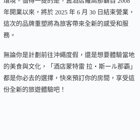
環境。值得一提的是，舊酒店羅高那霸自 2008
年開業以來，將於 2025 年 6 月 30 日結束營業，
這次的品牌重塑將為旅客帶來全新的感受和服
務。
無論你是計劃前往沖繩度假，還是想要體驗當地
的美食與文化，「酒店蒙特雷 拉・斯ール那覇」
都是你必去的選擇，快來預訂你的房間，享受這
份全新的旅遊體驗吧！