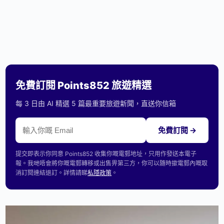
免費訂閱 Points852 旅遊精選
每 3 日由 AI 精選 5 篇最重要旅遊新聞，直送你信箱
免費訂閱 →
提交即表示你同意 Points852 收集你嘅電郵地址，只用作發送本電子
報。我哋唔會將你嘅電郵轉移或出售畀第三方，你可以隨時撳電郵內嘅取
消訂閱連結退訂。詳情請睇
私隱政策
。