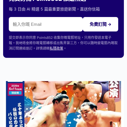
每 3 日由 AI 精選 5 篇最重要旅遊新聞，直送你信箱
免費訂閱 →
提交即表示你同意 Points852 收集你嘅電郵地址，只用作發送本電子
報。我哋唔會將你嘅電郵轉移或出售畀第三方，你可以隨時撳電郵內嘅取
消訂閱連結退訂。詳情請睇
私隱政策
。