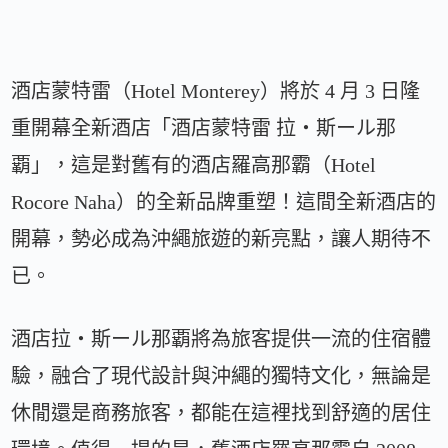
酒店蒙特雷（Hotel Monterey）將於 4 月 3 日隆
重開幕全新酒店「酒店蒙特雷 拉・斯ール那
覇」，這是對舊有的酒店羅高那霸（Hotel
Rocore Naha）的全新品牌重塑！這間全新酒店的
開幕，勢必成為沖繩旅遊的新亮點，讓人期待不
已。
酒店拉・斯ール那覇將為旅客提供一流的住宿體
驗，融合了現代設計與沖繩的獨特文化，無論是
休閒還是商務旅客，都能在這裡找到舒適的居住