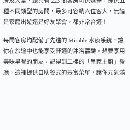
房及大堂，總共有 223 間客房可供選擇，提供五
種不同類型的房間，最多可容納六位客人，無論
是家庭出遊還是好友聚會，都非常合適！
每間客房均配備了先進的 Mirable 水療系統，讓
你在旅途中也能享受舒適的沐浴體驗。想要享用
美味早餐的朋友，記得到二樓的「皇家主廚」餐
廳，這裡提供自助餐式的豐富菜單，讓你元氣滿
滿地開始新的一天。
交通便利
酒店距離沖繩都市單軌電車的縣廳前站僅需步行
約 2 分鐘，交通十分方便，無論是前往旅遊景點