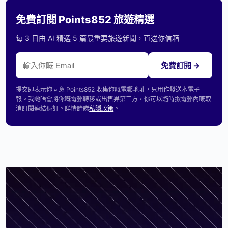
免費訂閱 Points852 旅遊精選
每 3 日由 AI 精選 5 篇最重要旅遊新聞，直送你信箱
免費訂閱 →
提交即表示你同意 Points852 收集你嘅電郵地址，只用作發送本電子
報。我哋唔會將你嘅電郵轉移或出售畀第三方，你可以隨時撳電郵內嘅取
消訂閱連結退訂。詳情請睇
私隱政策
。