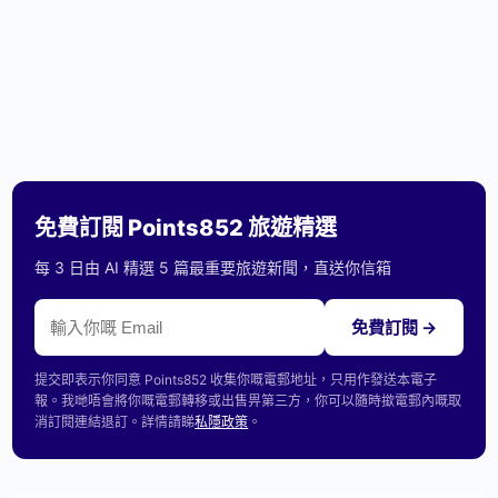
免費訂閱 Points852 旅遊精選
每 3 日由 AI 精選 5 篇最重要旅遊新聞，直送你信箱
免費訂閱 →
提交即表示你同意 Points852 收集你嘅電郵地址，只用作發送本電子
報。我哋唔會將你嘅電郵轉移或出售畀第三方，你可以隨時撳電郵內嘅取
消訂閱連結退訂。詳情請睇
私隱政策
。