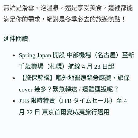
無論是滑雪、泡溫泉，還是享受美食，這裡都能
滿足你的需求，絕對是冬季必去的旅遊熱點！
延伸閱讀
Spring Japan 開設 中部機場（名古屋）至新
千歲機場（札幌）航線 4 月 23 日起
【旅保解構】喺外地醫療緊急應變，旅保
cover 幾多？緊急轉送 / 遺體運返呢？
JTB 限時特賣（JTB タイムセール）至 4
月 22 日 東京首爾夏威夷旅行適用