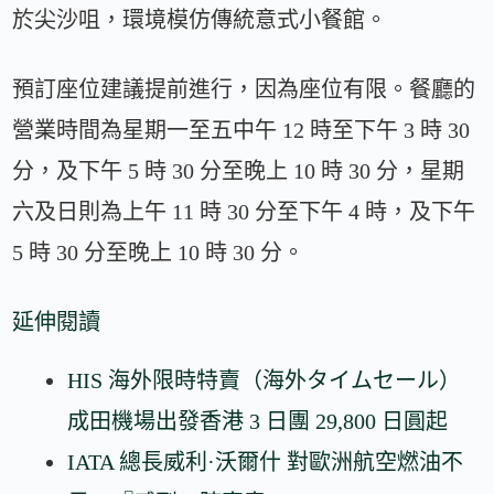
於尖沙咀，環境模仿傳統意式小餐館。
預訂座位建議提前進行，因為座位有限。餐廳的
營業時間為星期一至五中午 12 時至下午 3 時 30
分，及下午 5 時 30 分至晚上 10 時 30 分，星期
六及日則為上午 11 時 30 分至下午 4 時，及下午
5 時 30 分至晚上 10 時 30 分。
延伸閱讀
HIS 海外限時特賣（海外タイムセール）
成田機場出發香港 3 日團 29,800 日圓起
IATA 總長威利·沃爾什 對歐洲航空燃油不