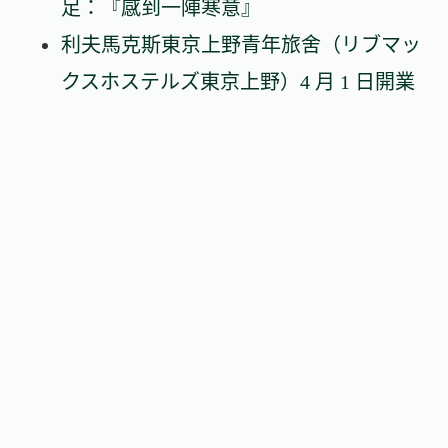
足：『感到一陣寒意』
利夫馬克斯東京上野青年旅舍（リブマッ
クスホステルズ東京上野）4 月 1 日開業