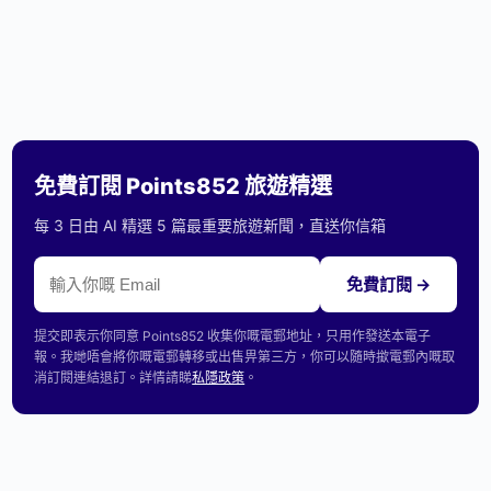
免費訂閱 Points852 旅遊精選
每 3 日由 AI 精選 5 篇最重要旅遊新聞，直送你信箱
免費訂閱 →
提交即表示你同意 Points852 收集你嘅電郵地址，只用作發送本電子
報。我哋唔會將你嘅電郵轉移或出售畀第三方，你可以隨時撳電郵內嘅取
消訂閱連結退訂。詳情請睇
私隱政策
。