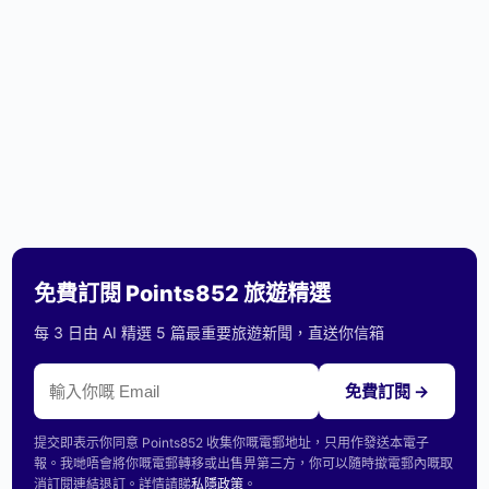
免費訂閱 Points852 旅遊精選
每 3 日由 AI 精選 5 篇最重要旅遊新聞，直送你信箱
免費訂閱 →
提交即表示你同意 Points852 收集你嘅電郵地址，只用作發送本電子
報。我哋唔會將你嘅電郵轉移或出售畀第三方，你可以隨時撳電郵內嘅取
消訂閱連結退訂。詳情請睇
私隱政策
。