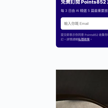
免費訂閱 Points85
每 3 日由 AI 精選 5 篇最
提交即表示你同意 Points85
訂。詳情請睇
私隱政策
。