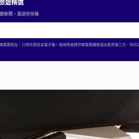
2 旅遊精選
重要旅遊新聞，直送你信箱
2 收集你嘅電郵地址，只用作發送本電子報。我哋唔會將你嘅電郵轉移或出售畀第三方，你