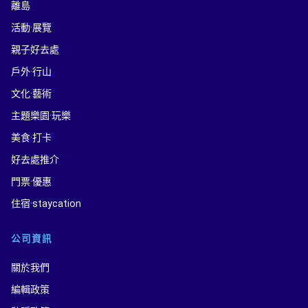
離島
活動·展覽
親子好去處
戶外·行山
文化·藝術
主題樂園·玩樂
美食·打卡
好去處推介
門票·優惠
住宿·staycation
公司資訊
關於我們
編輯政策