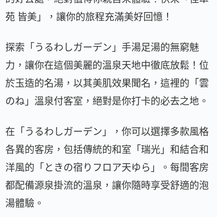
苑 皆美」，讓你的旅程充滿美好回憶！
探索「うるわしガーデン」手湯足湯的無窮魅
力，讓你在這個美麗的溫泉天地中徹底放鬆！位
於玉造的名湯，以其美肌效果聞名，這裡的「雲
のね」溫泉付客室，絕對是你打卡的必去之地。
在「うるわしガーデン」，你可以選擇多款風格
各異的客房，包括傳統的和室「瑞光」和結合和
洋風的「ときの宿りフロア天ゆら」。每間客房
都配備源泉掛流的溫泉，讓你隨時享受舒適的泡
湯體驗。