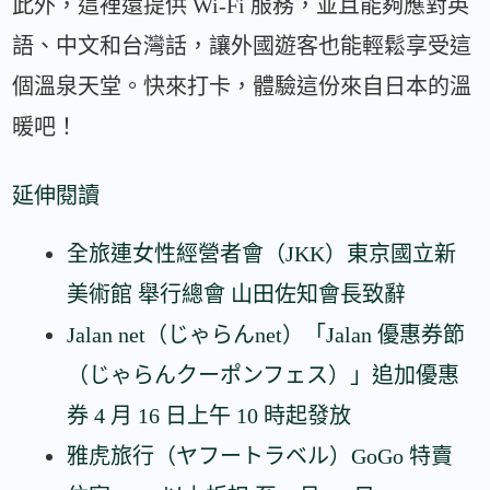
此外，這裡還提供 Wi-Fi 服務，並且能夠應對英
語、中文和台灣話，讓外國遊客也能輕鬆享受這
個溫泉天堂。快來打卡，體驗這份來自日本的溫
暖吧！
延伸閱讀
全旅連女性經營者會（JKK）東京國立新
美術館 舉行總會 山田佐知會長致辭
Jalan net（じゃらんnet）「Jalan 優惠券節
（じゃらんクーポンフェス）」追加優惠
券 4 月 16 日上午 10 時起發放
雅虎旅行（ヤフートラベル）GoGo 特賣