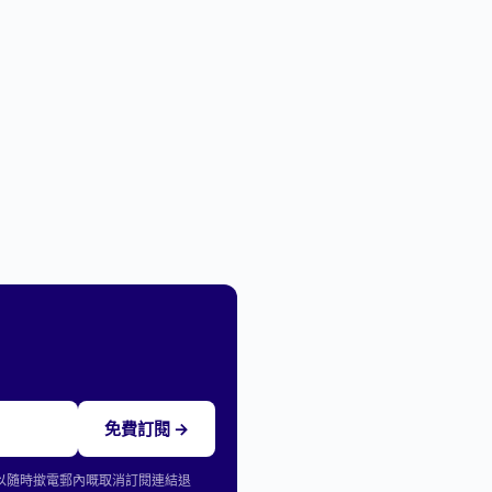
免費訂閱 →
可以隨時撳電郵內嘅取消訂閱連結退