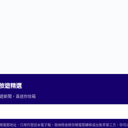
2 旅遊精選
重要旅遊新聞，直送你信箱
2 收集你嘅電郵地址，只用作發送本電子報。我哋唔會將你嘅電郵轉移或出售畀第三方，你