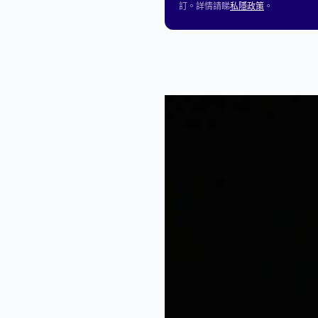
訂。詳情請睇
私隱政策
。