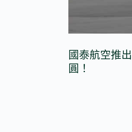
國泰航空推出
圓！