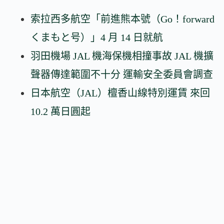
索拉西多航空「前進熊本號（Go！forward
くまもと号）」4 月 14 日就航
羽田機場 JAL 機海保機相撞事故 JAL 機擴
聲器傳達範圍不十分 運輸安全委員會調查
日本航空（JAL）檀香山線特別運賃 來回
10.2 萬日圓起