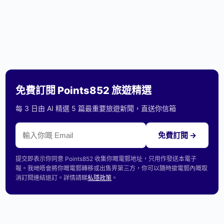
免費訂閱 Points852 旅遊精選
每 3 日由 AI 精選 5 篇最重要旅遊新聞，直送你信箱
免費訂閱 →
提交即表示你同意 Points852 收集你嘅電郵地址，只用作發送本電子
報。我哋唔會將你嘅電郵轉移或出售畀第三方，你可以隨時撳電郵內嘅取
消訂閱連結退訂。詳情請睇
私隱政策
。