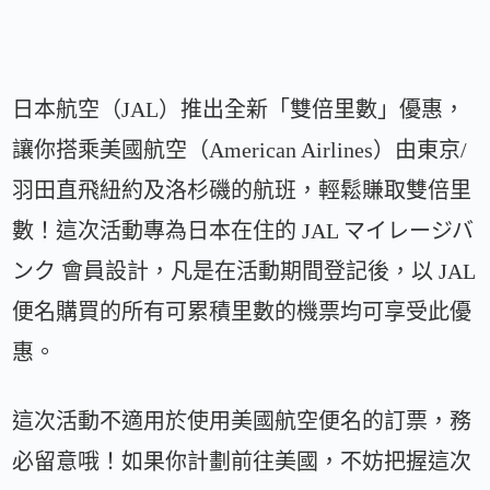
日本航空（JAL）推出全新「雙倍里數」優惠，
讓你搭乘美國航空（American Airlines）由東京/
羽田直飛紐約及洛杉磯的航班，輕鬆賺取雙倍里
數！這次活動專為日本在住的 JAL マイレージバ
ンク 會員設計，凡是在活動期間登記後，以 JAL
便名購買的所有可累積里數的機票均可享受此優
惠。
這次活動不適用於使用美國航空便名的訂票，務
必留意哦！如果你計劃前往美國，不妨把握這次