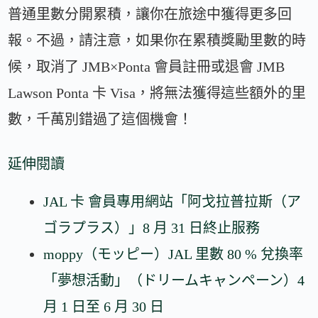
普通里數分開累積，讓你在旅途中獲得更多回
報。不過，請注意，如果你在累積獎勵里數的時
候，取消了 JMB×Ponta 會員註冊或退會 JMB
Lawson Ponta 卡 Visa，將無法獲得這些額外的里
數，千萬別錯過了這個機會！
延伸閱讀
JAL 卡 會員專用網站「阿戈拉普拉斯（ア
ゴラプラス）」8 月 31 日終止服務
moppy（モッピー）JAL 里數 80 % 兌換率
「夢想活動」（ドリームキャンペーン）4
月 1 日至 6 月 30 日