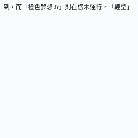
到，而「橙色夢想 Jr」則在栃木運行，「輕型」
則在大阪出現。
這些卡車在狹小空間中操控自如。
「橙色夢想」的誕生源於 1995 年的阪神淡路大
地震，當時 Yoshinoya 在災後的避難所為當地居
民提供熱牛肉飯。
牛肉飯在日本被視為受人喜愛的安慰食物，「橙
色夢想」因此與當地居民產生了共鳴，至今仍然
受到喜愛。雖然菜單主要以牛肉飯為主，但在食
品花園還提供泡菜牛肉飯、起司牛肉飯和蛋包牛