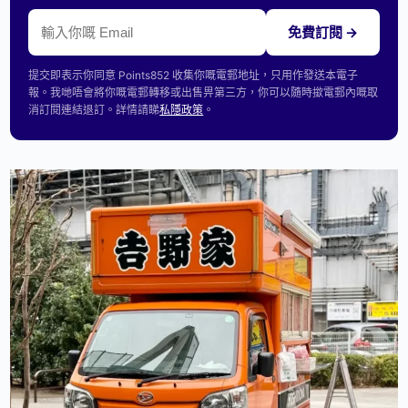
免費訂閱 →
提交即表示你同意 Points852 收集你嘅電郵地址，只用作發送本電子
報。我哋唔會將你嘅電郵轉移或出售畀第三方，你可以隨時撳電郵內嘅取
消訂閱連結退訂。詳情請睇
私隱政策
。