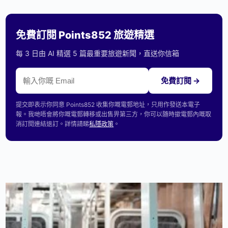
免費訂閱 Points852 旅遊精選
每 3 日由 AI 精選 5 篇最重要旅遊新聞，直送你信箱
免費訂閱 →
提交即表示你同意 Points852 收集你嘅電郵地址，只用作發送本電子
報。我哋唔會將你嘅電郵轉移或出售畀第三方，你可以隨時撳電郵內嘅取
消訂閱連結退訂。詳情請睇
私隱政策
。