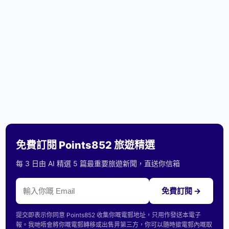
免費訂閱 Points852 旅遊精選
每 3 日由 AI 精選 5 篇最重要旅遊新聞，直送你信箱
免費訂閱 →
提交即表示你同意 Points852 收集你嘅電郵地址，只用作發送本電子
報。我哋唔會將你嘅電郵轉移或出售畀第三方，你可以隨時撳電郵內嘅取