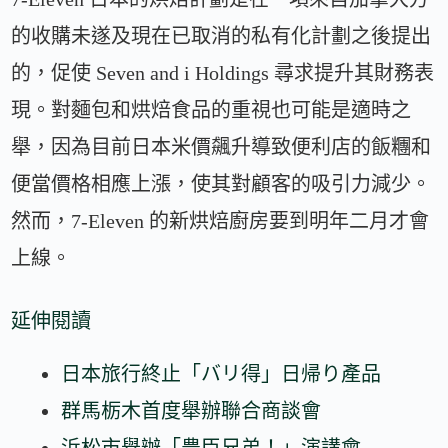
的收購未遂及現在已取消的私有化計劃之後提出
的，促使 Seven and i Holdings 尋求提升其財務表
現。對麵包和烘焙食品的重視也可能是適時之
舉，因為目前日本米價飆升導致便利店的飯糰和
便當價格相應上漲，使其對顧客的吸引力減少。
然而，7-Eleven 的新烘焙廚房要到明年二月才會
上線。
延伸閱讀
日本旅行終止「バリ得」日帰り產品
群馬栃木首度舉辦聯合商談會
浜松市舉辦「豊臣兄弟！」演講會