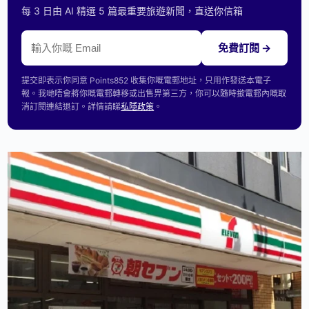
每 3 日由 AI 精選 5 篇最重要旅遊新聞，直送你信箱
免費訂閱 →
提交即表示你同意 Points852 收集你嘅電郵地址，只用作發送本電子
報。我哋唔會將你嘅電郵轉移或出售畀第三方，你可以隨時撳電郵內嘅取
消訂閱連結退訂。詳情請睇
私隱政策
。