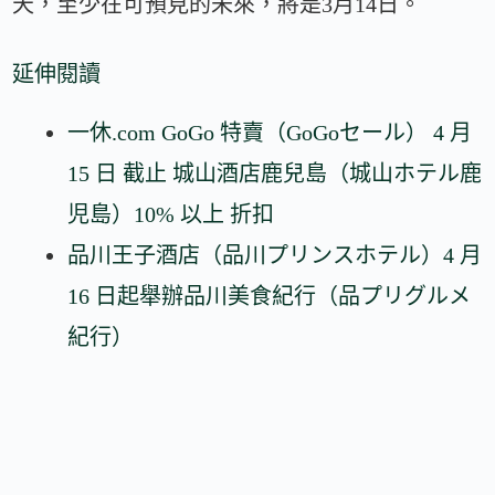
天，至少在可預見的未來，將是3月14日。
延伸閱讀
一休.com GoGo 特賣（GoGoセール） 4 月
15 日 截止 城山酒店鹿兒島（城山ホテル鹿
児島）10% 以上 折扣
品川王子酒店（品川プリンスホテル）4 月
16 日起舉辦品川美食紀行（品プリグルメ
紀行）