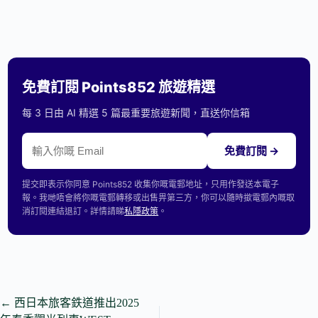
免費訂閱 Points852 旅遊精選
每 3 日由 AI 精選 5 篇最重要旅遊新聞，直送你信箱
免費訂閱 →
提交即表示你同意 Points852 收集你嘅電郵地址，只用作發送本電子
報。我哋唔會將你嘅電郵轉移或出售畀第三方，你可以隨時撳電郵內嘅取
消訂閱連結退訂。詳情請睇
私隱政策
。
←
西日本旅客鉄道推出2025