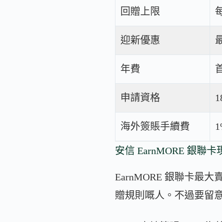
回贈上限
每
迎新優惠
最
年費
申請資格
海外簽賬手續費
1
安信 EarnMORE 銀
EarnMORE 銀聯卡
贈規則嘅人。不過要留意 2