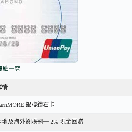
卡焦點一覽
詳情
EarnMORE 銀聯鑽石卡
本地及海外簽賬劃一 2% 現金回贈