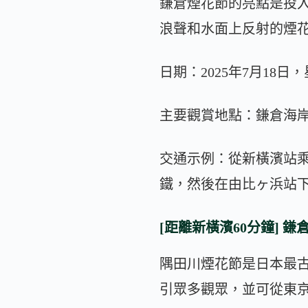
鎌倉煙花節的亮點是投
浪聲和水面上反射的煙
日期：2025年7月18日
主要觀賞地點：鎌倉海
交通示例：從新橫濱站乘
鐵，然後在由比ヶ浜站下
[距離新橫濱60分鐘] 鎌
隅田川煙花節是日本最古
引眾多觀眾，並可從東