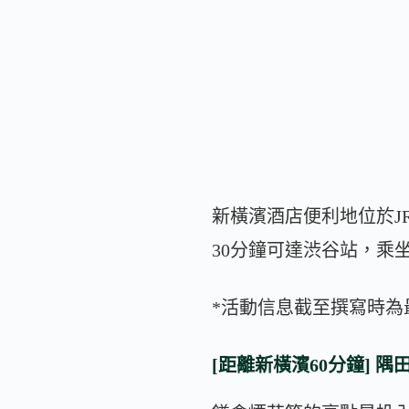
新橫濱酒店便利地位於J
30分鐘可達渋谷站，乘
*活動信息截至撰寫時
[距離新橫濱60分鐘] 隅