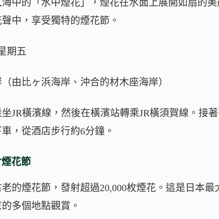
入海中的「水中煙花」，煙花在水面上展開如扇的美
花聲中，享受獨特的煙花節。
，星期五
岸（由比ヶ浜海岸、沖合的材木座海岸）
坐JR橫濱線，然後在橫濱站轉乘JR橫須賀線。接
車，從酒店步行約6分鐘。
倉煙花節
老的煙花節，發射超過20,000枚煙花。這是日本
京的多個地點觀賞。