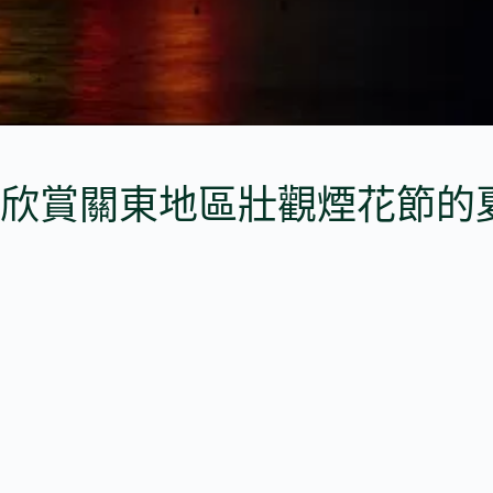
欣賞關東地區壯觀煙花節的