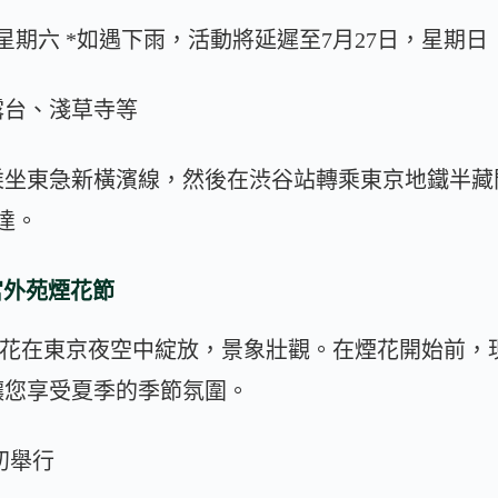
日，星期六 *如遇下雨，活動將延遲至7月27日，星期日
露台、淺草寺等
乘坐東急新橫濱線，然後在渋谷站轉乘東京地鐵半藏
達。
神宮外苑煙花節
0枚煙花在東京夜空中綻放，景象壯觀。在煙花開始前
讓您享受夏季的季節氛圍。
初舉行